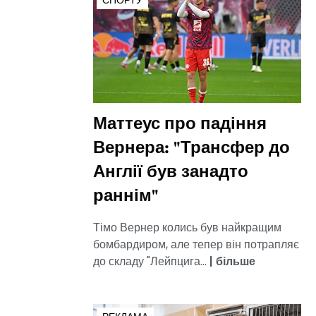
СПОРТУ
Маттеус про падіння
Вернера: "Трансфер до
Англії був занадто
раннім"
Тімо Вернер колись був найкращим
бомбардиром, але тепер він потрапляє
до складу "Лейпцига...
|
більше