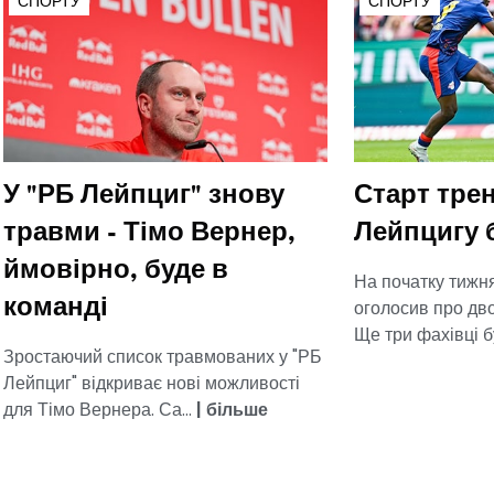
СПОРТУ
СПОРТУ
У "РБ Лейпциг" знову
Старт тре
травми - Тімо Вернер,
Лейпцигу б
ймовірно, буде в
На початку тижн
оголосив про дво
команді
Ще три фахівці бу
Зростаючий список травмованих у "РБ
Лейпциг" відкриває нові можливості
для Тімо Вернера. Са...
|
більше