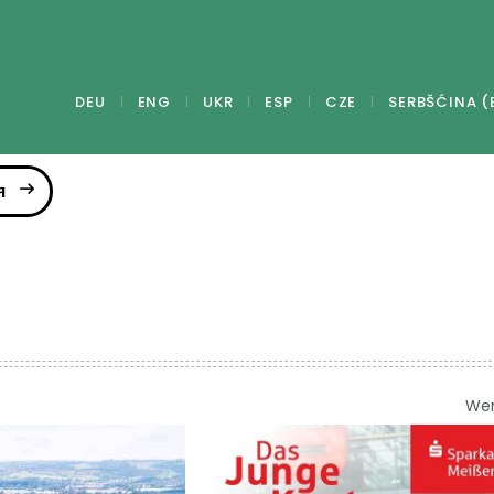
DEU
ENG
UKR
ESP
CZE
SERBŠĆINA (
я
We