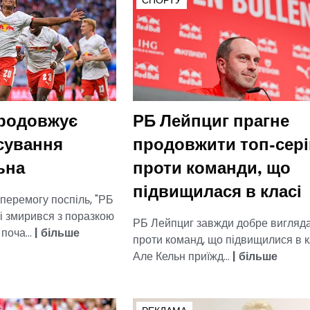
СПОРТУ
родовжує
РБ Лейпциг прагне
сування
продовжити топ-сер
ьна
проти команди, що
підвищилася в класі
перемогу поспіль, "РБ
і змирився з поразкою
РБ Лейпциг завжди добре вигляд
поча...
|
більше
проти команд, що підвищилися в к
Але Кельн приїжд...
|
більше