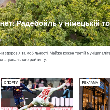
рнет: Радебойль у німецькій то
ни здоров'я та мобільності. Майже кожен третій муніципаліте
нонаціонального рейтингу.
СПОРТУ
РЕКЛАМА