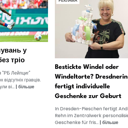
РЕКЛАМА
нувань у
ез тріо
Bestickte Windel oder
я "РБ Лейпциг"
Windeltorte? Dresdnerin
х відсутніх гравців.
ли ві...
|
більше
fertigt individuelle
Geschenke zur Geburt
In Dresden-Pieschen fertigt And
Rehn im Zentralwerk personalisi
Geschenke für fris...
|
більше