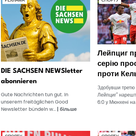
РЕКЛАМА
СПОРТУ
Лейпциг п
серію про
DIE SACHSEN NEWSletter
проти Кел
abonnieren
Здобувши третю 
Gute Nachrichten tun gut. In
Лейпциг" нарешт
unserem freitäglichen Good
6:0 у Мюнхені на 
Newsletter bündeln w...
|
більше