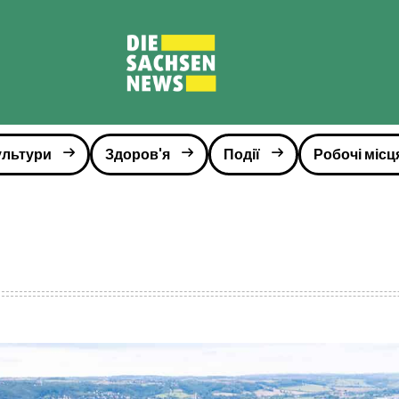
ультури
Здоров'я
Події
Робочі місц