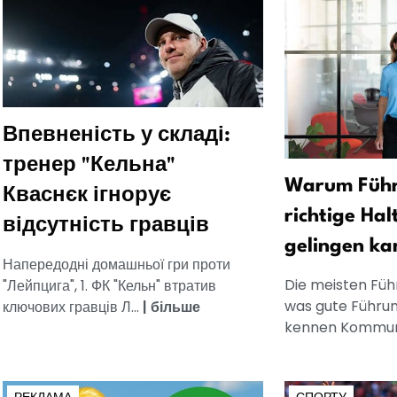
Впевненість у складі:
тренер "Кельна"
Warum Führ
Кваснєк ігнорує
richtige Hal
відсутність гравців
gelingen ka
Напередодні домашньої гри проти
Die meisten Füh
"Лейпцига", 1. ФК "Кельн" втратив
was gute Führun
ключових гравців Л...
|
більше
kennen Kommuni