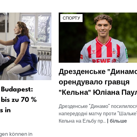
СПОРТУ
Дрезденське "Динам
орендувало гравця
 Budapest:
"Кельна" Юліана Пау
bis zu 70 %
Дрезденське "Динамо" посилилос
s in
напередодні матчу проти "Шальке"
Кельна на Ельбу пр...
|
більше
en können in