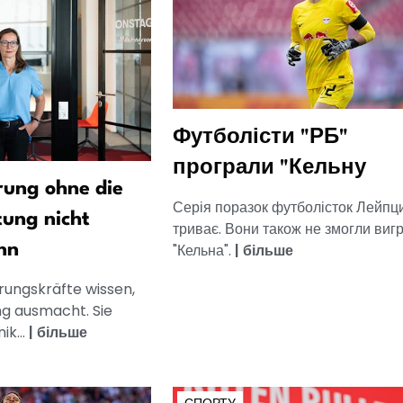
Футболісти "РБ"
програли "Кельну
ung ohne die
Серія поразок футболісток Лейпц
tung nicht
триває. Вони також не змогли вигр
"Кельна".
|
більше
nn
rungskräfte wissen,
g ausmacht. Sie
k...
|
більше