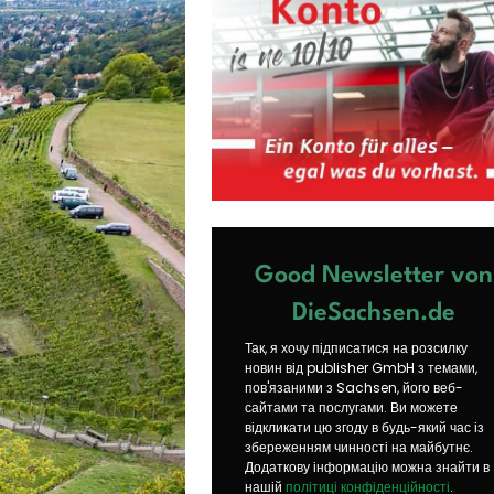
Good Newsletter von
DieSachsen.de
Так, я хочу підписатися на розсилку
новин від publisher GmbH з темами,
пов'язаними з Sachsen, його веб-
сайтами та послугами. Ви можете
відкликати цю згоду в будь-який час із
збереженням чинності на майбутнє.
Додаткову інформацію можна знайти в
нашій
політиці конфіденційності
.