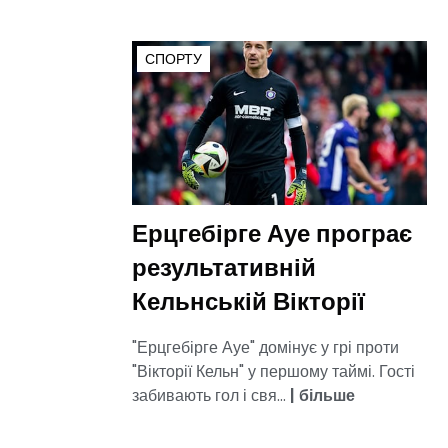
СПОРТУ
Ерцгебірге Ауе програє
результативній
Кельнській Вікторії
"Ерцгебірге Ауе" домінує у грі проти
"Вікторії Кельн" у першому таймі. Гості
забивають гол і свя...
|
більше