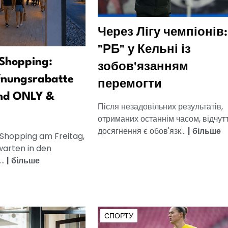
Через Лігу чемпіонів:
"РБ" у Кельні із
Shopping:
зобов'язанням
fnungsrabatte
перемогти
nd ONLY &
Після незадовільних результатів,
отриманих останнім часом, відчут
досягнення є обов'язк...
|
більше
 Shopping am Freitag,
warten in den
..
|
більше
СПОРТУ