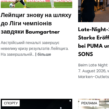
Лейпциг знову на шляху
до Ліги чемпіонів
Late-Night-
завдяки Baumgartner
Starke Eröf
Австрійський пенальті завершує
bei PUMA u
невелику кризу результатів Лейпцига.
На завершальній...
|
більше
SONS
Beim Late Night
7. August 2026, 
Marken-Outlets.
СПОРТУ
РЕКЛАМА