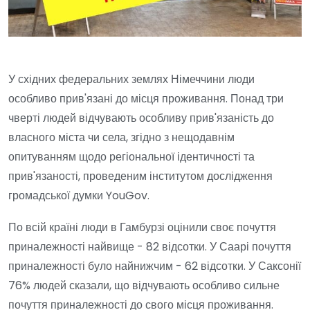
У східних федеральних землях Німеччини люди
особливо прив'язані до місця проживання. Понад три
чверті людей відчувають особливу прив'язаність до
власного міста чи села, згідно з нещодавнім
опитуванням щодо регіональної ідентичності та
прив'язаності, проведеним інститутом дослідження
громадської думки YouGov.
По всій країні люди в Гамбурзі оцінили своє почуття
приналежності найвище - 82 відсотки. У Саарі почуття
приналежності було найнижчим - 62 відсотки. У Саксонії
76% людей сказали, що відчувають особливо сильне
почуття приналежності до свого місця проживання.