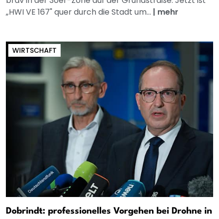
brav in der 30er-Zone auf der Grundstraße. Jetzt ist
„HWI VE 167" quer durch die Stadt um...
|
mehr
WIRTSCHAFT
Dobrindt: professionelles Vorgehen bei Drohne in