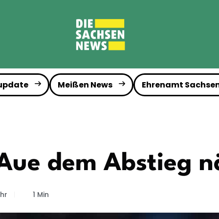
 update
Meißen News
Ehrenamt Sachse
 Aue dem Abstieg n
Uhr
1 Min