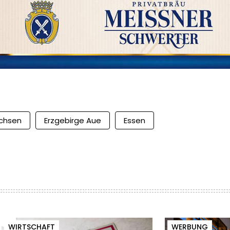
chsen
Erzgebirge Aue
Essen
WIRTSCHAFT
WERBUNG