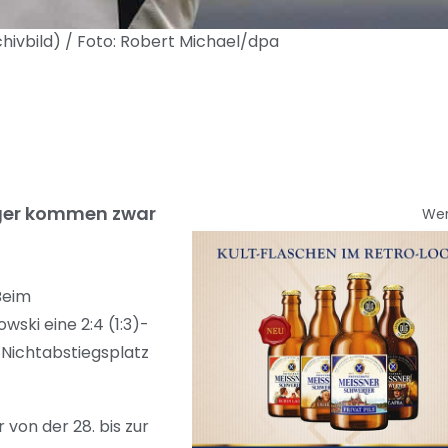
chivbild) / Foto: Robert Michael/dpa
irger kommen zwar
We
Beim
ski eine 2:4 (1:3)-
 Nichtabstiegsplatz
von der 28. bis zur