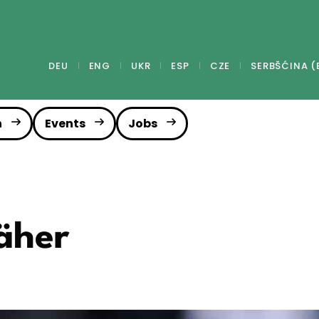
DEU
ENG
UKR
ESP
CZE
SERBŠĆINA (
n
Events
Jobs
äher