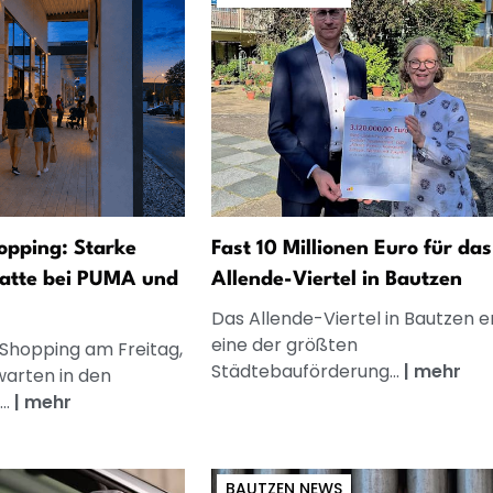
opping: Starke
Fast 10 Millionen Euro für das
atte bei PUMA und
Allende-Viertel in Bautzen
Das Allende-Viertel in Bautzen e
eine der größten
 Shopping am Freitag,
Städtebauförderung...
|
mehr
warten in den
..
|
mehr
BAUTZEN NEWS