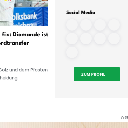
Social Media
 fix: Diomande ist
Real-Wechsel steht bevor:
ordtransfer
Diomande verlässt
Trainingslager
 Golz und dem Pfosten
ZUM PROFIL
cheidung.
We