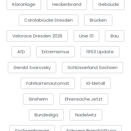
Kläranlage
Heckenbrand
Gebäude
Carolabrücke Dresden
Brücken
Velorace Dresden 2026
Linie 10
Bau
AfD
Extremismus
1953 Update
Gerald Svarovsky
Schlösserland Sachsen
Fahrkartenautomat
IG Metall
Sinsheim
Ehrensache.jetzt
Bundesliga
Nadelwitz
SachsenEnergie
Schwere Brandstiftung