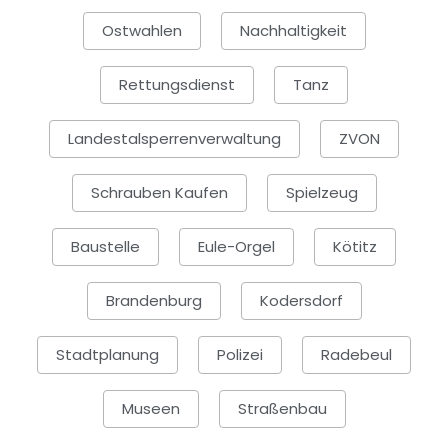
Ostwahlen
Nachhaltigkeit
Rettungsdienst
Tanz
Landestalsperrenverwaltung
ZVON
Schrauben Kaufen
Spielzeug
Baustelle
Eule-Orgel
Kötitz
Brandenburg
Kodersdorf
Stadtplanung
Polizei
Radebeul
Museen
Straßenbau