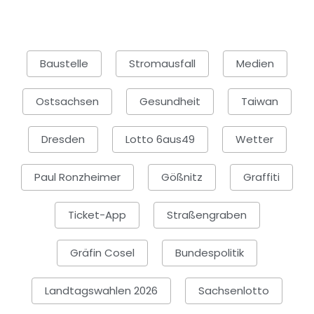
Baustelle
Stromausfall
Medien
Ostsachsen
Gesundheit
Taiwan
Dresden
Lotto 6aus49
Wetter
Paul Ronzheimer
Gößnitz
Graffiti
Ticket-App
Straßengraben
Gräfin Cosel
Bundespolitik
Landtagswahlen 2026
Sachsenlotto