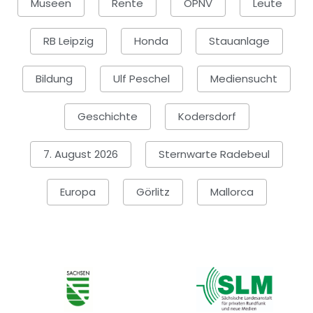
Museen
Rente
ÖPNV
Leute
RB Leipzig
Honda
Stauanlage
Bildung
Ulf Peschel
Mediensucht
Geschichte
Kodersdorf
7. August 2026
Sternwarte Radebeul
Europa
Görlitz
Mallorca