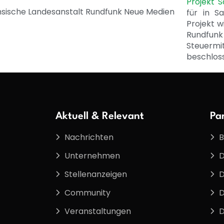
Projekt 
für in S
Projekt w
Rundfunk
Steuerm
beschlos
Aktuell & Relevant
Pa
Nachrichten
B
Unternehmen
D
Stellenanzeigen
D
Community
D
Veranstaltungen
D