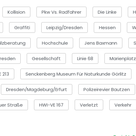
Kollision
Pkw Vs. Radfahrer
Die Linke
H
Graffiti
Leipzig/Dresden
Hessen
W
ilzberatung
Hochschule
Jens Baxmann
S
resden
Gesellschaft
Linie 68
Marienplatz
 213
Senckenberg Museum Für Naturkunde Görlitz
Dresden/Magdeburg/Erfurt
Polizeirevier Bautzen
er Straße
HWI-VE 167
Verletzt
Verkehr