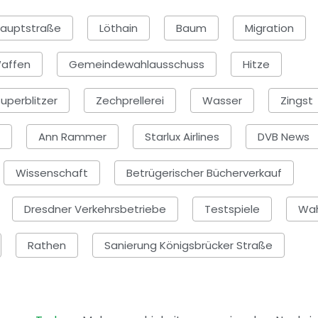
auptstraße
Löthain
Baum
Migration
affen
Gemeindewahlausschuss
Hitze
uperblitzer
Zechprellerei
Wasser
Zingst
Ann Rammer
Starlux Airlines
DVB News
Wissenschaft
Betrügerischer Bücherverkauf
Dresdner Verkehrsbetriebe
Testspiele
Wah
Rathen
Sanierung Königsbrücker Straße