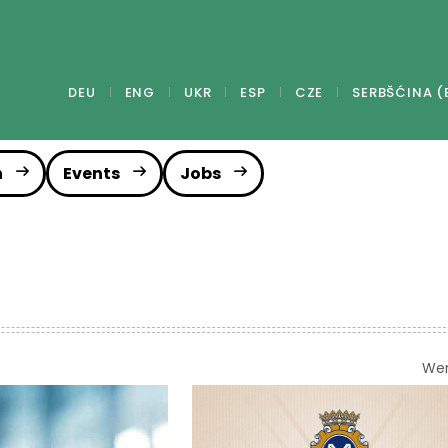
DEU
ENG
UKR
ESP
CZE
SERBŠĆINA (
n
Events
Jobs
We