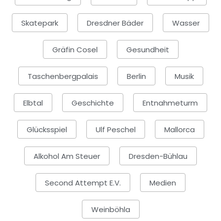
Skatepark
Dresdner Bäder
Wasser
Gräfin Cosel
Gesundheit
Taschenbergpalais
Berlin
Musik
Elbtal
Geschichte
Entnahmeturm
Glücksspiel
Ulf Peschel
Mallorca
Alkohol Am Steuer
Dresden-Bühlau
Second Attempt E.V.
Medien
Weinböhla