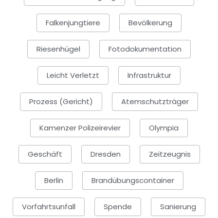
Falkenjungtiere
Bevölkerung
Riesenhügel
Fotodokumentation
Leicht Verletzt
Infrastruktur
Prozess (Gericht)
Atemschutzträger
Kamenzer Polizeirevier
Olympia
Geschäft
Dresden
Zeitzeugnis
Berlin
Brandübungscontainer
Vorfahrtsunfall
Spende
Sanierung