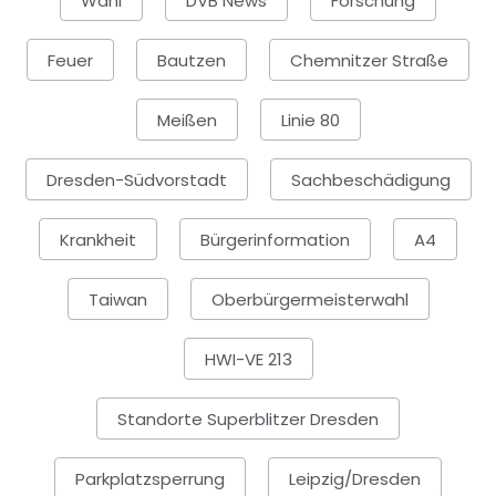
Wahl
DVB News
Forschung
Feuer
Bautzen
Chemnitzer Straße
Meißen
Linie 80
Dresden-Südvorstadt
Sachbeschädigung
Krankheit
Bürgerinformation
A4
Taiwan
Oberbürgermeisterwahl
HWI-VE 213
Standorte Superblitzer Dresden
Parkplatzsperrung
Leipzig/Dresden