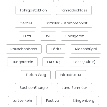
Fahrgastaktion
Fahrradschloss
GeoSN
Sozialer Zusammenhalt
Flitzi
DVB
Spielgerät
Rauschenbach
Kötitz
Riesenhügel
Hungerstein
FAIRTIQ
Fest (Kultur)
Tiefen Weg
Infrastruktur
SachsenEnergie
Jana Schmück
Luftverkehr
Festival
Klingenberg