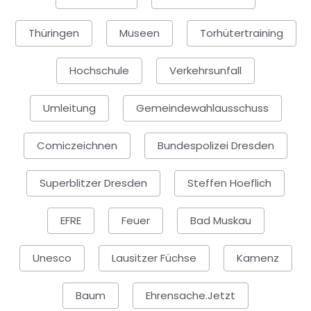
Thüringen
Museen
Torhütertraining
Hochschule
Verkehrsunfall
Umleitung
Gemeindewahlausschuss
Comiczeichnen
Bundespolizei Dresden
Superblitzer Dresden
Steffen Hoeflich
EFRE
Feuer
Bad Muskau
Unesco
Lausitzer Füchse
Kamenz
Baum
Ehrensache.jetzt