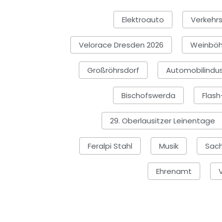
Elektroauto
Verkehrs
Velorace Dresden 2026
Weinböh
Großröhrsdorf
Automobilindus
Bischofswerda
Flash
29. Oberlausitzer Leinentage
Feralpi Stahl
Musik
Sac
Ehrenamt