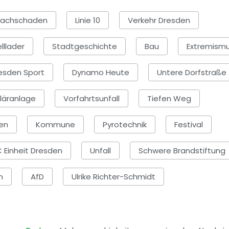
Sachschaden
Linie 10
Verkehr Dresden
lllader
Stadtgeschichte
Bau
Extremism
esden Sport
Dynamo Heute
Untere Dorfstraße
läranlage
Vorfahrtsunfall
Tiefen Weg
en
Kommune
Pyrotechnik
Festival
 Einheit Dresden
Unfall
Schwere Brandstiftung
n
AfD
Ulrike Richter-Schmidt