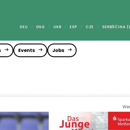
DEU
ENG
UKR
ESP
CZE
SERBŠĆINA (
n
Events
Jobs
We