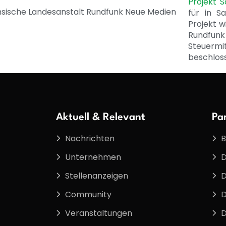
Projekt 
für in S
Projekt w
Rundfunk
Steuerm
beschlos
Aktuell & Relevant
Pa
Nachrichten
B
Unternehmen
D
Stellenanzeigen
D
Community
D
Veranstaltungen
D