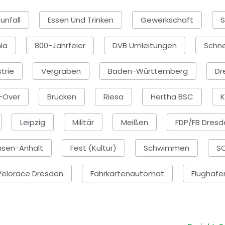
unfall
Essen Und Trinken
Gewerkschaft
la
800-Jahrfeier
DVB Umleitungen
Schne
trie
Vergraben
Baden-Württemberg
Dr
-Over
Brücken
Riesa
Hertha BSC
K
Leipzig
Militär
Meißen
FDP/FB Dresd
hsen-Anhalt
Fest (Kultur)
Schwimmen
SC
Velorace Dresden
Fahrkartenautomat
Flughafe