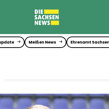
 update
Meißen News
Ehrenamt Sachse