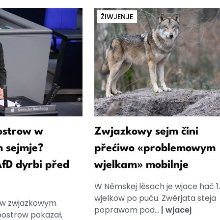
ŽIWJENJE
ostrow w
Zwjazkowy sejm čini
 sejmje?
přećiwo «problemowym
fD dyrbi před
wjelkam» mobilnje
W Němskej lěsach je wjace hač 1
wjelkow po puću. Zwěrjata steja
e w zwjazkowym
poprawom pod...
|
wjacej
 postrow pokazał,