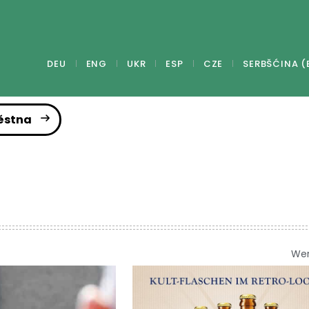
DEU
ENG
UKR
ESP
CZE
SERBŠĆINA (
ěstna
We