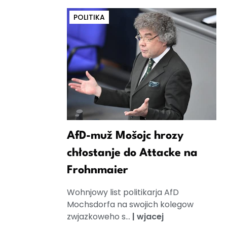
POLITIKA
AfD-muž Mošojc hrozy
chłostanje do Attacke na
Frohnmaier
Wohnjowy list politikarja AfD
Mochsdorfa na swojich kolegow
zwjazkoweho s...
|
wjacej