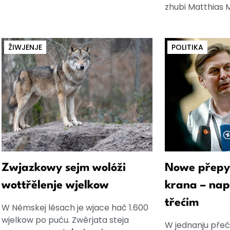
zhubi Matthias M
ŽIWJENJE
POLITIKA
Zwjazkowy sejm wolóži
Nowe přepy
wottřělenje wjelkow
krana – na
třećim
W Němskej lěsach je wjace hač 1.600
wjelkow po puću. Zwěrjata steja
W jednanju přeć