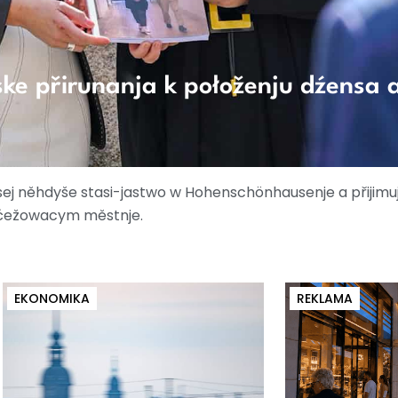
ke přirunanja k połoženju dźensa 
sej něhdyše stasi-jastwo w Hohenschönhausenje a přijim
ćežowacym městnje.
EKONOMIKA
REKLAMA