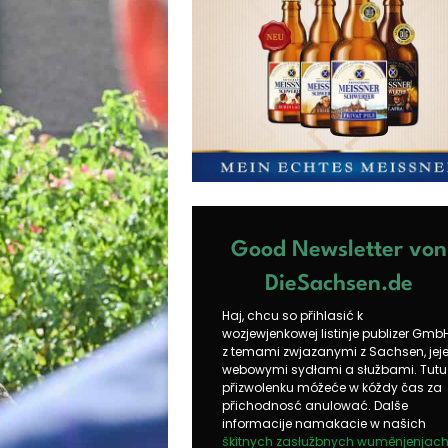
Good Newsletter von
DieSachsen.de
Haj, chcu so přihlasić k
wozjewjenkowej listinje publizer Gmb
z temami zwjazanymi z Sachsen, jej
webowymi sydłami a słužbami. Tutu
přizwolenku móžeće w kóždy čas za
přichodnosć anulować. Dalše
informacije namakacie w našich
škitnych zasłužbnych wuměnjenjac