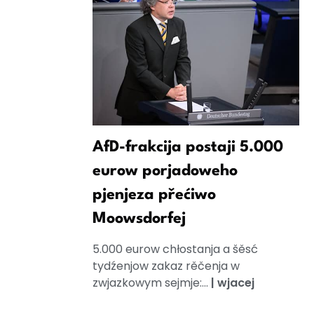
AfD-frakcija postaji 5.000
eurow porjadoweho
pjenjeza přećiwo
Moowsdorfej
5.000 eurow chłostanja a šěsć
tydźenjow zakaz rěčenja w
zwjazkowym sejmje:...
|
wjacej