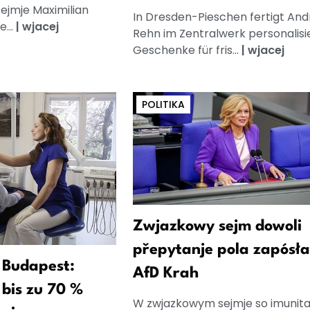
ejmje Maximilian
In Dresden-Pieschen fertigt And
...
|
wjacej
Rehn im Zentralwerk personalisi
Geschenke für fris...
|
wjacej
POLITIKA
Zwjazkowy sejm dowoli
přepytanje pola zapósł
 Budapest:
AfD Krah
bis zu 70 %
W zwjazkowym sejmje so imunit