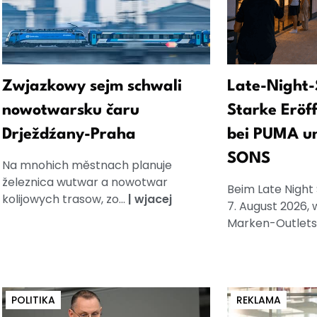
Zwjazkowy sejm schwali
Late-Night-
nowotwarsku čaru
Starke Eröf
Drježdźany-Praha
bei PUMA u
SONS
Na mnohich městnach planuje
železnica wutwar a nowotwar
Beim Late Night
kolijowych trasow, zo...
|
wjacej
7. August 2026, 
Marken-Outlets.
POLITIKA
REKLAMA