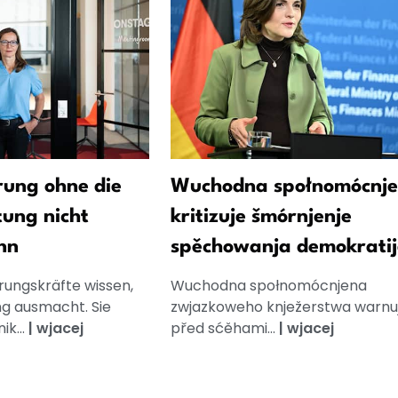
ung ohne die
Wuchodna społnomócnj
tung nicht
kritizuje šmórnjenje
nn
spěchowanja demokratij
rungskräfte wissen,
Wuchodna społnomócnjena
g ausmacht. Sie
zwjazkoweho knježerstwa warnu
k...
|
wjacej
před sćěhami...
|
wjacej