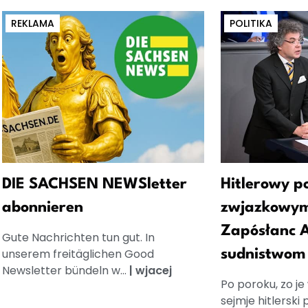
REKLAMA
POLITIKA
DIE SACHSEN NEWSletter
Hitlerowy p
abonnieren
zwjazkowym
Zapósłanc A
Gute Nachrichten tun gut. In
unserem freitäglichen Good
sudnistwom
Newsletter bündeln w...
|
wjacej
Po poroku, zo j
sejmje hitlerski