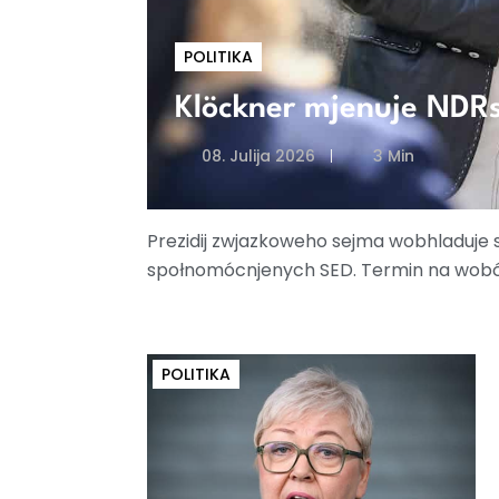
POLITIKA
Klöckner mjenuje NDRs
08. Julija 2026
3 Min
Prezidij zwjazkoweho sejma wobhladuje 
społnomócnjenych SED. Termin na wob
POLITIKA