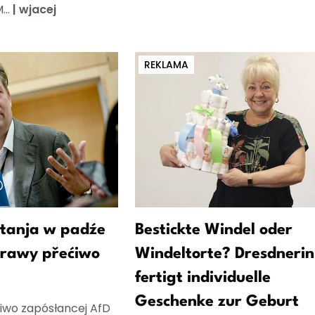
...
|
wjacej
REKLAMA
tanja w padźe
Bestickte Windel oder
prawy přećiwo
Windeltorte? Dresdnerin
fertigt individuelle
Geschenke zur Geburt
iwo zapósłancej AfD