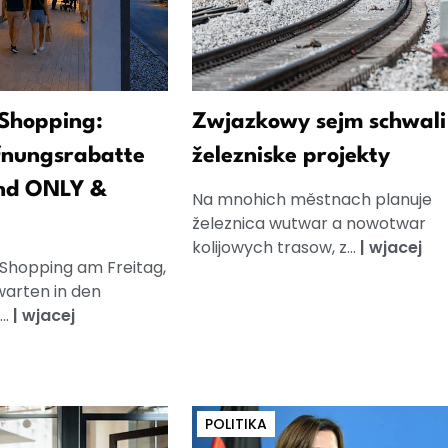
Shopping:
Zwjazkowy sejm schwali 
fnungsrabatte
železniske projekty
nd ONLY &
Na mnohich městnach planuje
železnica wutwar a nowotwar
kolijowych trasow, z...
|
wjacej
 Shopping am Freitag,
warten in den
..
|
wjacej
POLITIKA