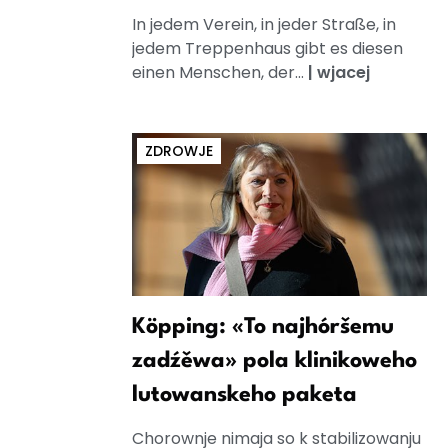
In jedem Verein, in jeder Straße, in
jedem Treppenhaus gibt es diesen
einen Menschen, der...
|
wjacej
ZDROWJE
Köpping: «To najhóršemu
zadźěwa» pola klinikoweho
lutowanskeho paketa
Chorownje nimaja so k stabilizowanju