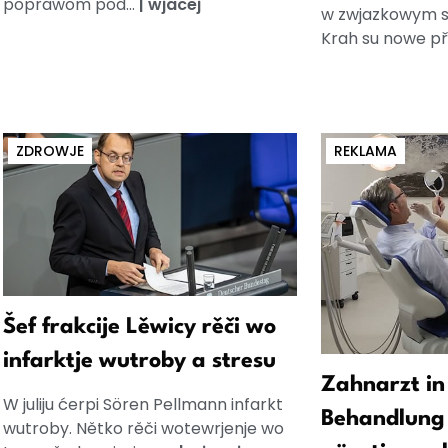
poprawom pod...
|
wjacej
w zwjazkowym s
Krah su nowe pře
ZDROWJE
REKLAMA
Šef frakcije Lěwicy rěči wo
infarktje wutroby a stresu
Zahnarzt in
W juliju ćerpi Sören Pellmann infarkt
Behandlung 
wutroby. Nětko rěči wotewrjenje wo