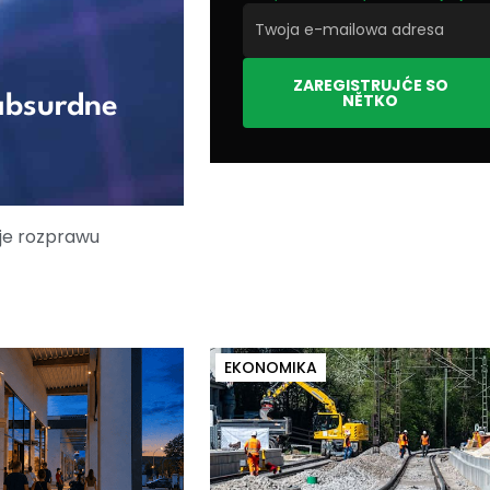
ZAREGISTRUJĆE SO
NĚTKO
absurdne
uje rozprawu
EKONOMIKA