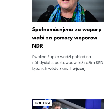
Społnomócnjena za wopory
wabi za pomocy woporow
NDR
Ewelina Zupke wodźi pohlad na
něhdyšich sportowcow, kiž režim SED
bjez jich wědy z an...
|
wjacej
POLITIKA