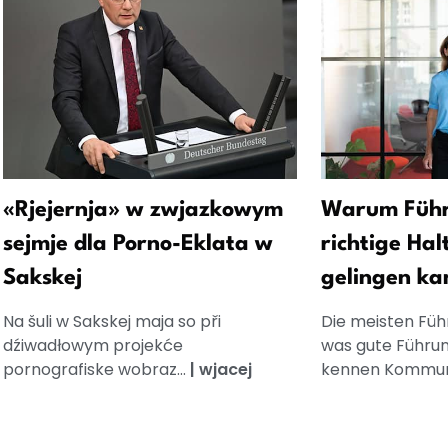
«Rjejernja» w zwjazkowym
Warum Führ
sejmje dla Porno-Eklata w
richtige Hal
Sakskej
gelingen ka
Na šuli w Sakskej maja so při
Die meisten Füh
dźiwadłowym projekće
was gute Führun
pornografiske wobraz...
|
wjacej
kennen Kommuni