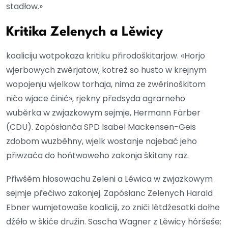
stadłow.»
Kritika Zelenych a Lěwicy
koaliciju wotpokaza kritiku přirodoškitarjow. «Horjo
wjerbowych zwěrjatow, kotrež so husto w krejnym
wopojenju wjelkow torhaja, nima ze zwěrinoškitom
ničo wjace činić», rjekny předsyda agrarneho
wuběrka w zwjazkowym sejmje, Hermann Färber
(CDU). Zapósłanča SPD Isabel Mackensen-Geis
zdobom wuzběhny, wjelk wostanje najebać jeho
přiwzaća do hońtwoweho zakonja škitany raz.
Přiwšěm hłosowachu Zeleni a Lěwica w zwjazkowym
sejmje přećiwo zakonjej. Zapósłanc Zelenych Harald
Ebner wumjetowaše koaliciji, zo zniči lětdźesatki dołhe
dźěło w škiće družin. Sascha Wagner z Lěwicy hóršeše: