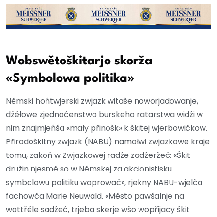
Wobswětoškitarjo skorža
«Symbolowa politika»
Němski hońtwjerski zwjazk witaše noworjadowanje,
dźěłowe zjednoćenstwo burskeho ratarstwa widźi w
nim znajmjeńša «mały přinošk» k škitej wjerbowičkow.
Přirodoškitny zwjazk (NABU) namołwi zwjazkowe kraje
tomu, zakoń w Zwjazkowej radźe zadźeržeć: «Škit
družin njesmě so w Němskej za akcionistisku
symbolowu politiku woprować», rjekny NABU-wjelča
fachowča Marie Neuwald. «Město pawšalnje na
wottřěle sadźeć, trjeba skerje wšo wopřijacy škit