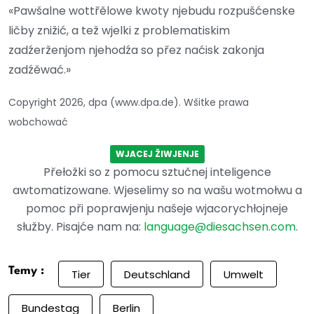
«Pawšalne wottřělowe kwoty njebudu rozpušćenske
ličby znižić, a tež wjelki z problematiskim
zadźerženjom njehodźa so přez naćisk zakonja
zadźěwać.»
Copyright 2026, dpa (www.dpa.de). Wšitke prawa
wobchować
WJACEJ ŽIWJENJE
Přełožki so z pomocu sztučnej inteligence
awtomatizowane. Wjeselimy so na wašu wotmołwu a
pomoc při poprawjenju našeje wjacorychłojneje
słužby. Pisajće nam na:
language@diesachsen.com
.
Temy :
Tier
Deutschland
Umwelt
Bundestag
Berlin