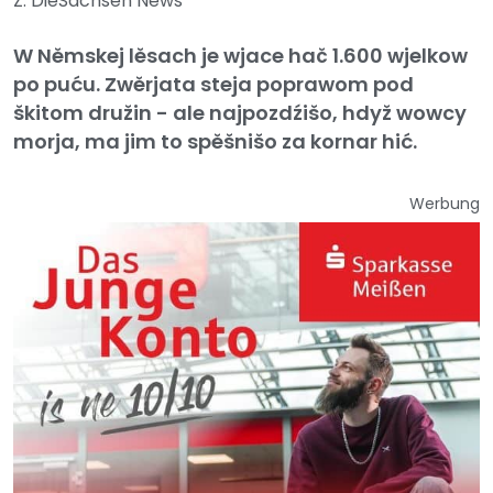
Z: DieSachsen News
W Němskej lěsach je wjace hač 1.600 wjelkow
po puću. Zwěrjata steja poprawom pod
škitom družin - ale najpozdźišo, hdyž wowcy
morja, ma jim to spěšnišo za kornar hić.
Werbung