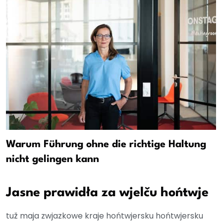
Warum Führung ohne die richtige Haltung
nicht gelingen kann
Jasne prawidła za wjelču hońtwje
tuž maja zwjazkowe kraje hońtwjersku hońtwjersku