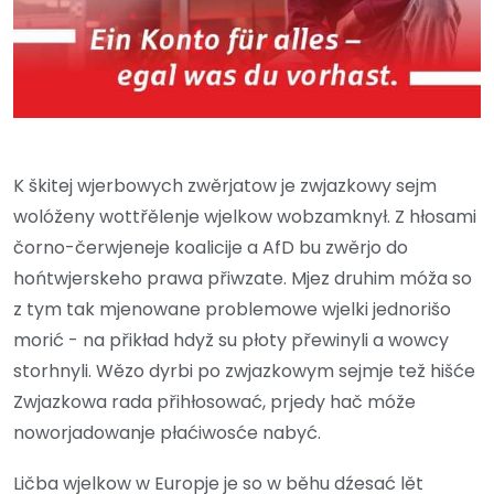
K škitej wjerbowych zwěrjatow je zwjazkowy sejm
wolóženy wottřělenje wjelkow wobzamknył. Z hłosami
čorno-čerwjeneje koalicije a AfD bu zwěrjo do
hońtwjerskeho prawa přiwzate. Mjez druhim móža so
z tym tak mjenowane problemowe wjelki jednorišo
morić - na přikład hdyž su płoty přewinyli a wowcy
storhnyli. Wězo dyrbi po zwjazkowym sejmje tež hišće
Zwjazkowa rada přihłosować, prjedy hač móže
noworjadowanje płaćiwosće nabyć.
Ličba wjelkow w Europje je so w běhu dźesać lět