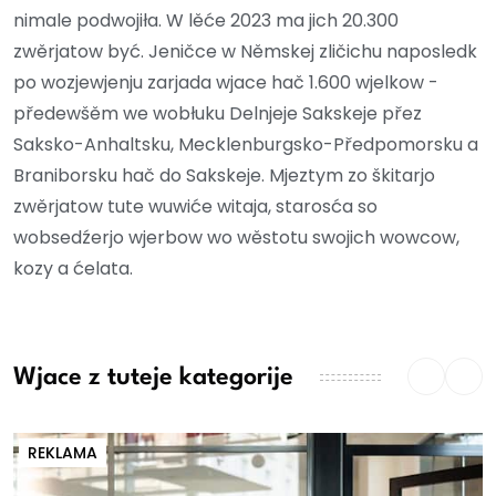
nimale podwojiła. W lěće 2023 ma jich 20.300
zwěrjatow być. Jeničce w Němskej zličichu naposledk
po wozjewjenju zarjada wjace hač 1.600 wjelkow -
předewšěm we wobłuku Delnjeje Sakskeje přez
Saksko-Anhaltsku, Mecklenburgsko-Předpomorsku a
Braniborsku hač do Sakskeje. Mjeztym zo škitarjo
zwěrjatow tute wuwiće witaja, starosća so
wobsedźerjo wjerbow wo wěstotu swojich wowcow,
kozy a ćelata.
Wjace z tuteje kategorije
REKLAMA