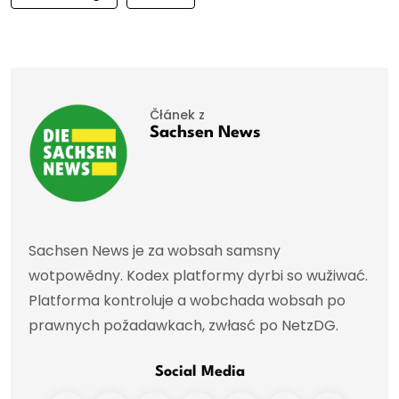
Čłánek z
Sachsen News
Sachsen News je za wobsah samsny
wotpowědny. Kodex platformy dyrbi so wužiwać.
Platforma kontroluje a wobchada wobsah po
prawnych požadawkach, zwłasć po NetzDG.
Social Media