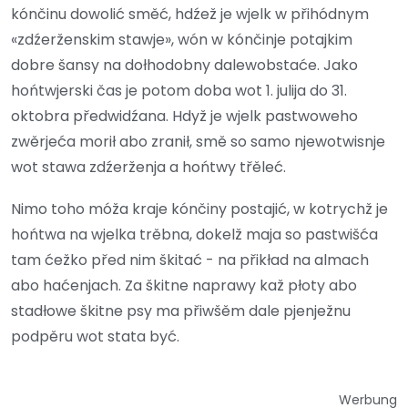
kónčinu dowolić směć, hdźež je wjelk w přihódnym
«zdźerženskim stawje», wón w kónčinje potajkim
dobre šansy na dołhodobny dalewobstaće. Jako
hońtwjerski čas je potom doba wot 1. julija do 31.
oktobra předwidźana. Hdyž je wjelk pastwoweho
zwěrjeća morił abo zranił, smě so samo njewotwisnje
wot stawa zdźerženja a hońtwy třěleć.
Nimo toho móža kraje kónčiny postajić, w kotrychž je
hońtwa na wjelka trěbna, dokelž maja so pastwišća
tam ćežko před nim škitać - na přikład na almach
abo haćenjach. Za škitne naprawy kaž płoty abo
stadłowe škitne psy ma přiwšěm dale pjenježnu
podpěru wot stata być.
Werbung