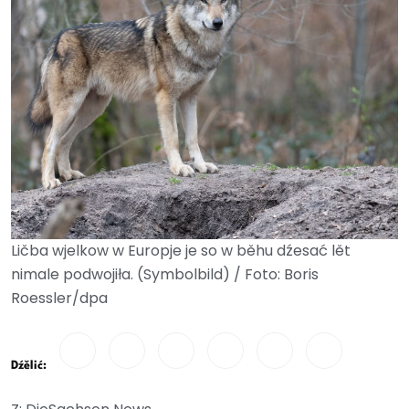
Ličba wjelkow w Europje je so w běhu dźesać lět
nimale podwojiła. (Symbolbild) / Foto: Boris
Roessler/dpa
Dźělić: