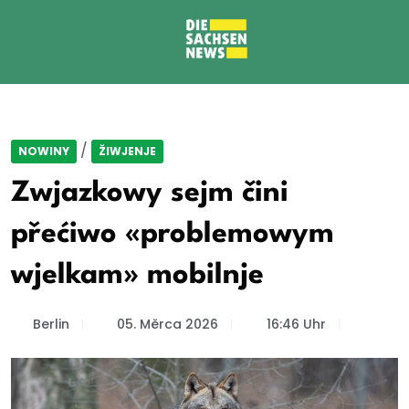
/
NOWINY
ŽIWJENJE
Zwjazkowy sejm čini
přećiwo «problemowym
wjelkam» mobilnje
Berlin
05. Měrca 2026
16:46 Uhr