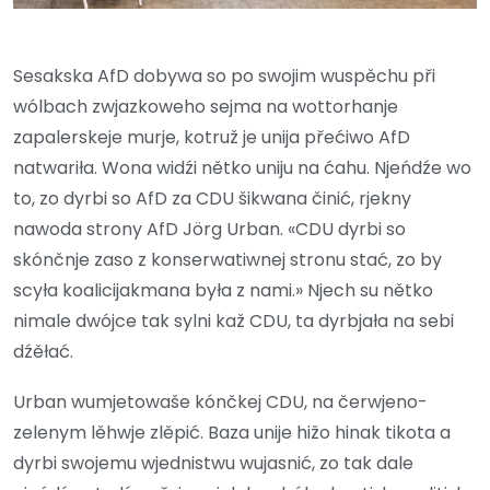
Sesakska AfD dobywa so po swojim wuspěchu při
wólbach zwjazkoweho sejma na wottorhanje
zapalerskeje murje, kotruž je unija přećiwo AfD
natwariła. Wona widźi nětko uniju na ćahu. Njeńdźe wo
to, zo dyrbi so AfD za CDU šikwana činić, rjekny
nawoda strony AfD Jörg Urban. «CDU dyrbi so
skónčnje zaso z konserwatiwnej stronu stać, zo by
scyła koalicijakmana była z nami.» Njech su nětko
nimale dwójce tak sylni kaž CDU, ta dyrbjała na sebi
dźěłać.
Urban wumjetowaše kónčkej CDU, na čerwjeno-
zelenym lěhwje zlěpić. Baza unije hižo hinak tikota a
dyrbi swojemu wjednistwu wujasnić, zo tak dale