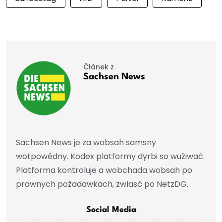
Čłánek z
Sachsen News
Sachsen News je za wobsah samsny
wotpowědny. Kodex platformy dyrbi so wužiwać.
Platforma kontroluje a wobchada wobsah po
prawnych požadawkach, zwłasć po NetzDG.
Social Media