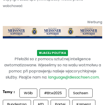
wobchować
Werbung
WJACEJ POLITIKA
Přełožki so z pomocu sztučnej inteligence
awtomatizowane. Wjeselimy so na wašu wotmołwu a
pomoc při poprawjenju našeje wjacorychłojneje
słužby. Pisajće nam na:
language@diesachsen.com
.
Temy :
Wólb
#btw2025
Sachsen
Bundestag
AfD
Partei
Kamenz