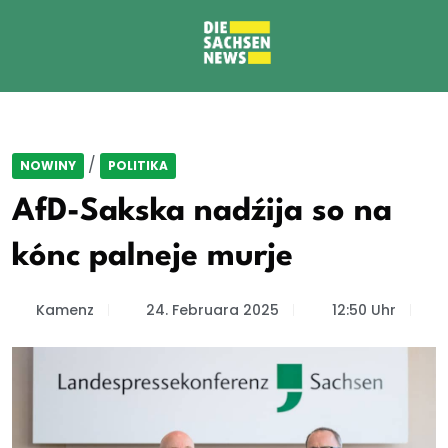
/
NOWINY
POLITIKA
AfD-Sakska nadźija so na
kónc palneje murje
Kamenz
24. Februara 2025
12:50 Uhr