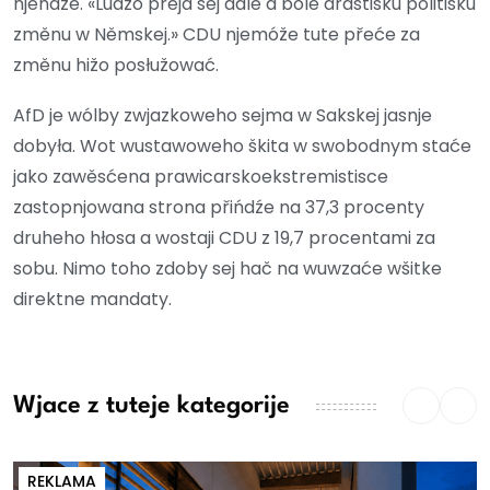
njeńdźe. «Ludźo přeja sej dale a bóle drastisku politisku
změnu w Němskej.» CDU njemóže tute přeće za
změnu hižo posłužować.
AfD je wólby zwjazkoweho sejma w Sakskej jasnje
dobyła. Wot wustawoweho škita w swobodnym staće
jako zawěsćena prawicarskoekstremistisce
zastopnjowana strona přińdźe na 37,3 procenty
druheho hłosa a wostaji CDU z 19,7 procentami za
sobu. Nimo toho zdoby sej hač na wuwzaće wšitke
direktne mandaty.
Wjace z tuteje kategorije
REKLAMA