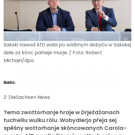
Sakski nawod AfD wabi po wólbnym dobyću w Sakskej
dale za kónc palneje murje. / Foto: Robert
Michael/dpa
Dźělić:
Z: DieSachsen News
Tema zwottorhanje hraje w Drježdźanach
tuchwilu wulku rólu. Wobydlerjo přeja sej
spěšny wottorhanje skóncowanych Carola-