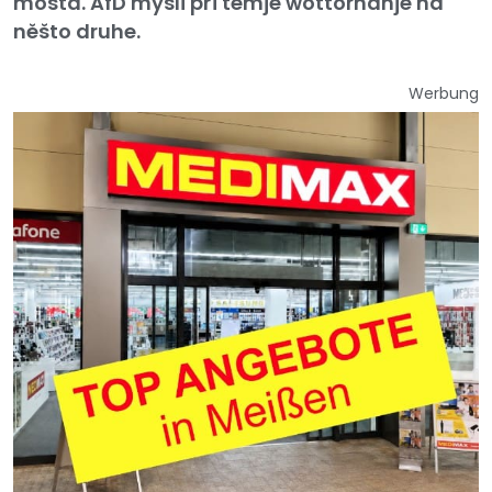
mosta. AfD mysli při temje wottorhanje na
něšto druhe.
Werbung