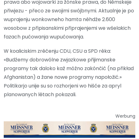
prawa abo wojowarki za žónske prawa, do Němskeje
přiwjezu - přeco ze swojimi swójbnymi. Aktualnje je po
wuprajenju wonkowneho hamta něhdźe 2.600
wosobow z připisanskimi připrajenjemi we wšelakich
fazach pućowanja wupućowanja.
W koaliciskim zrěčenju CDU, CSU a SPD rěka:
«Budźemy dobrowólne zwjazkowe přijimanske
programy tak daloko kaž móžno zakónčić (na přikład
Afghanistan) a žane nowe programy napołožić.»
Politikarjo unije su so rozhorjeni wo hišće za apryl
planowanych lětach pokazali.
Werbung