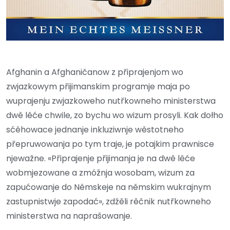
Afghanin a Afghaničanow z připrajenjom wo
zwjazkowym přijimanskim programje maja po
wuprajenju zwjazkoweho nutřkowneho ministerstwa
dwě lěće chwile, zo bychu wo wizum prosyli. Kak dołho
sćěhowace jednanje inkluziwnje wěstotneho
přepruwowanja po tym traje, je potajkim prawnisce
njewažne. «Připrajenje přijimanja je na dwě lěće
wobmjezowane a zmóžnja wosobam, wizum za
zapućowanje do Němskeje na němskim wukrajnym
zastupnistwje zapodać», zdźěli rěčnik nutřkowneho
ministerstwa na naprašowanje.