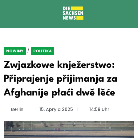
/
NOWINY
POLITIKA
Zwjazkowe knježerstwo:
Připrajenje přijimanja za
Afghanije płaći dwě lěće
Berlin
15. Apryla 2025
14:59 Uhr