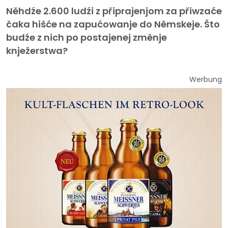
Něhdźe 2.600 ludźi z připrajenjom za přiwzaće
čaka hišće na zapućowanje do Němskeje. Što
budźe z nich po postajenej změnje
knježerstwa?
Werbung