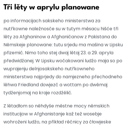
Tři lěty w aprylu planowane
po informacijach sakskeho ministerstwa za
nutřkowne naležnosće su w tutym měsacu hišće tři
lěty za Afghaninow a Afghaničanow z Pakistana do
Němskeje planowane: tutu srjedu ma mašina w Lipsku
přizemić. Nimo toho stej dwaj lětaj 23. a 29. apryla
předwidźanej. W Lipsku wočakowani ludźo maja so po
wuprajenju delnjosakskeho nutřkowneho
ministerstwa najprjedy do namjezneho přechodneho
lěhwa Friedland dowjezć a wottam po dwěmaj
tydźenjomaj na kraje rozdźělić.
Z lětadłom so něhdyše městne mocy němskich
institucijow w Afghanistanje kaž tež wosebje
wohroženi ludźo, na přikład rěčnicy za čłowjeske