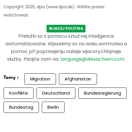
Copyright 2025, dpa (www.dpa.de). Wšitke prawa
wobchować
WJACEJ POLITIKA
Přełožki so z pomocu sztučnej inteligence
awtomatizowane. Wjeselimy so na wašu wotmołwu a
pomoc při poprawjenju našeje wjacorychłojneje
słužby. Pisajće nam na:
language@diesachsen.com
.
Temy :
Migration
Afghanistan
Konflikte
Deutschland
Bundesregierung
Bundestag
Berlin