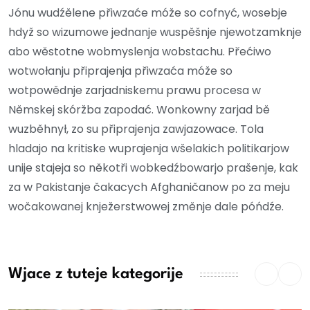
Jónu wudźělene přiwzaće móže so cofnyć, wosebje
hdyž so wizumowe jednanje wuspěšnje njewotzamknje
abo wěstotne wobmyslenja wobstachu. Přećiwo
wotwołanju připrajenja přiwzaća móže so
wotpowědnje zarjadniskemu prawu procesa w
Němskej skóržba zapodać. Wonkowny zarjad bě
wuzběhnył, zo su připrajenja zawjazowace. Tola
hladajo na kritiske wuprajenja wšelakich politikarjow
unije stajeja so někotři wobkedźbowarjo prašenje, kak
za w Pakistanje čakacych Afghaničanow po za meju
wočakowanej knježerstwowej změnje dale póńdźe.
Wjace z tuteje kategorije