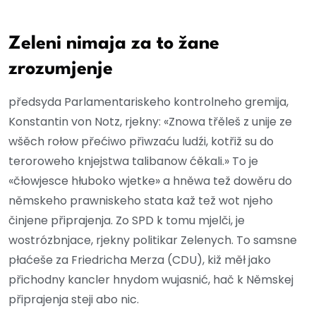
Zeleni nimaja za to žane
zrozumjenje
předsyda Parlamentariskeho kontrolneho gremija,
Konstantin von Notz, rjekny: «Znowa třěleš z unije ze
wšěch rołow přećiwo přiwzaću ludźi, kotřiž su do
teroroweho knjejstwa talibanow ćěkali.» To je
«čłowjesce hłuboko wjetke» a hněwa tež dowěru do
němskeho prawniskeho stata kaž tež wot njeho
činjene připrajenja. Zo SPD k tomu mjelči, je
wostrózbnjace, rjekny politikar Zelenych. To samsne
płaćeše za Friedricha Merza (CDU), kiž měł jako
přichodny kancler hnydom wujasnić, hač k Němskej
připrajenja steji abo nic.