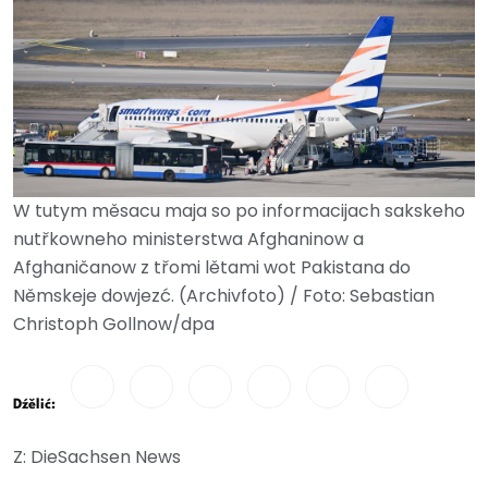
W tutym měsacu maja so po informacijach sakskeho
nutřkowneho ministerstwa Afghaninow a
Afghaničanow z třomi lětami wot Pakistana do
Němskeje dowjezć. (Archivfoto) / Foto: Sebastian
Christoph Gollnow/dpa
Dźělić:
Z: DieSachsen News