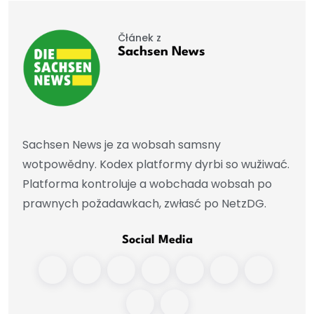
Čłánek z
Sachsen News
Sachsen News je za wobsah samsny
wotpowědny. Kodex platformy dyrbi so wužiwać.
Platforma kontroluje a wobchada wobsah po
prawnych požadawkach, zwłasć po NetzDG.
Social Media