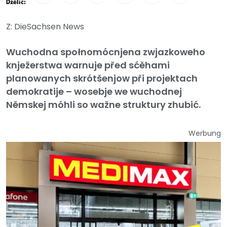
Dźělić:
Z: DieSachsen News
Wuchodna społnomócnjena zwjazkoweho
knježerstwa warnuje před sćěhami
planowanych skrótšenjow při projektach
demokratije – wosebje we wuchodnej
Němskej móhli so wažne struktury zhubić.
Werbung