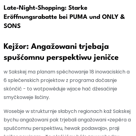
Late-Night-Shopping: Starke
Eröffnungsrabatte bei PUMA und ONLY &
SONS
Kejžor: Angažowani trjebaja
spušćomnu perspektiwu jeničce
w Sakskej ma planam spěchowanje 18 inowaciskich a
6 splećenskich projektow z programa dočasnje
skónčić - to wotpowěduje wjace hač dźesaćinje
smyčkoweje lisćiny.
Wosebje w strukturnje słabych regionach kaž Sakskej
bychu angažowani pak trjebali angažowani «zepěra a
spušćomnu perspektiwu, hewak podawaja», praji