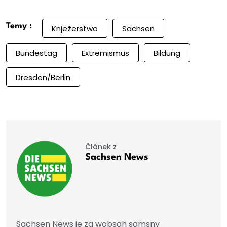
Temy :
Knježerstwo
Sachsen
Bundestag
Extremismus
Bildung
Dresden/Berlin
Čłánek z
Sachsen News
Sachsen News je za wobsah samsny