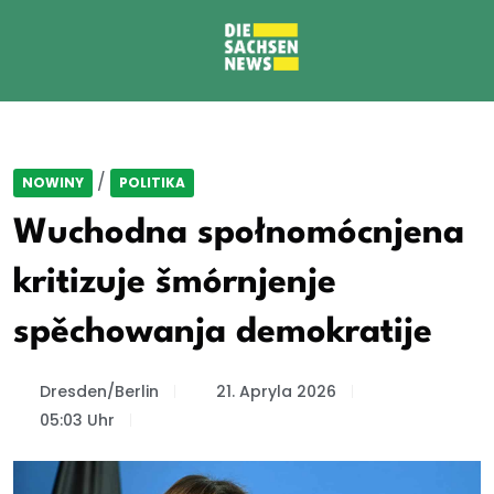
/
NOWINY
POLITIKA
Wuchodna społnomócnjena
kritizuje šmórnjenje
spěchowanja demokratije
Dresden/Berlin
21. Apryla 2026
05:03 Uhr