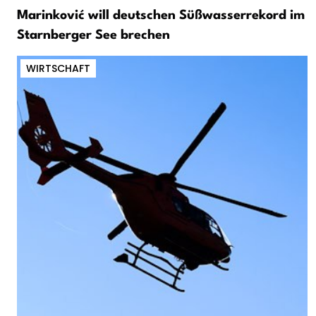
Marinković will deutschen Süßwasserrekord im
Starnberger See brechen
WIRTSCHAFT