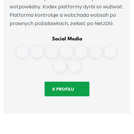
wotpowědny. Kodex platformy dyrbi so wužiwać.
Platforma kontroluje a wobchada wobsah po
prawnych požadawkach, zwłasć po NetzDG.
Social Media
K PROFILU