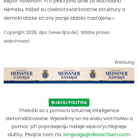
kejžor nowinam. «To płaći jónu bóle za wuchodnu
Němsku, hdźež su ciwilnotowaršnostne struktury a
demokratiske strony jasnje słabšo nastajene.»
Copyright 2026, dpa (www.dpa.de). Wšitke prawa
wobchować
Werbung
WJACEJ POLITIKA
Přełožki so z pomocu sztučnej inteligence
awtomatizowane. Wjeselimy so na wašu wotmołwu a
pomoc při poprawjenju našeje wjacorychłojneje
słužby. Pisajće nam na:
language@diesachsen.com
.