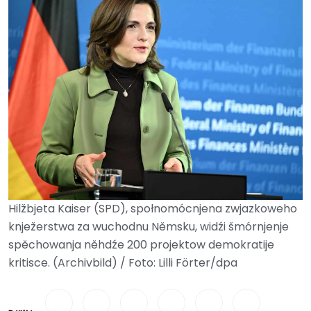
Hilžbjeta Kaiser (SPD), społnomócnjena zwjazkoweho
knježerstwa za wuchodnu Němsku, widźi šmórnjenje
spěchowanja něhdźe 200 projektow demokratije
kritisce. (Archivbild) / Foto: Lilli Förter/dpa