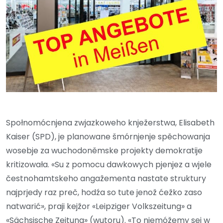
Społnomócnjena zwjazkoweho knježerstwa, Elisabeth
Kaiser (SPD), je planowane šmórnjenje spěchowanja
wosebje za wuchodoněmske projekty demokratije
kritizowała. «Su z pomocu dawkowych pjenjez a wjele
čestnohamtskeho angažementa nastate struktury
najprjedy raz preč, hodźa so tute jenož ćežko zaso
natwarić», praji kejžor «Leipziger Volkszeitung» a
«Sächsische Zeitung» (wutoru). «To njemóžemy sej w