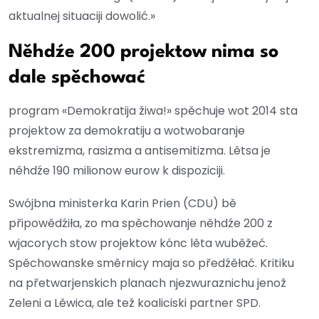
aktualnej situaciji dowolić.»
Něhdźe 200 projektow nima so
dale spěchować
program «Demokratija žiwa!» spěchuje wot 2014 sta
projektow za demokratiju a wotwobaranje
ekstremizma, rasizma a antisemitizma. Lětsa je
něhdźe 190 milionow eurow k dispoziciji.
Swójbna ministerka Karin Prien (CDU) bě
připowědźiła, zo ma spěchowanje něhdźe 200 z
wjacorych stow projektow kónc lěta wuběžeć.
Spěchowanske směrnicy maja so předźěłać. Kritiku
na přetwarjenskich planach njezwuraznichu jenož
Zeleni a Lěwica, ale tež koaliciski partner SPD.