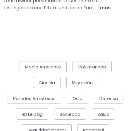
Zentralwerk personalisierte Geschenke für
frischgebackene Eltern und deren Fam...
|
más
Medio Ambiente
Voluntariado
Ciencia
Migración
Partidos Amistosos
Ocio
Defensa
RB Leipzig
Sociedad
Salud
Seguridad Interior
Radebeul