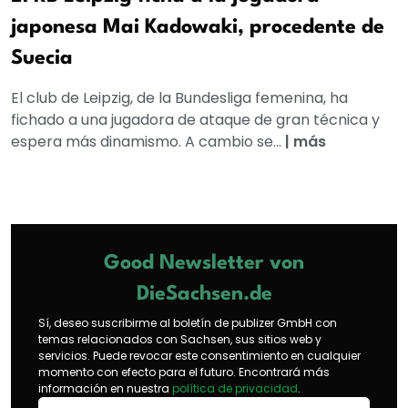
japonesa Mai Kadowaki, procedente de
Suecia
El club de Leipzig, de la Bundesliga femenina, ha
fichado a una jugadora de ataque de gran técnica y
espera más dinamismo. A cambio se...
|
más
Good Newsletter von
DieSachsen.de
Sí, deseo suscribirme al boletín de publizer GmbH con
temas relacionados con Sachsen, sus sitios web y
servicios. Puede revocar este consentimiento en cualquier
momento con efecto para el futuro. Encontrará más
información en nuestra
política de privacidad
.