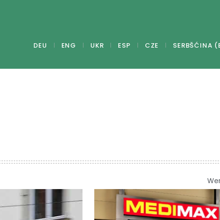
DEU
ENG
UKR
ESP
CZE
SERBŠĆINA (
We