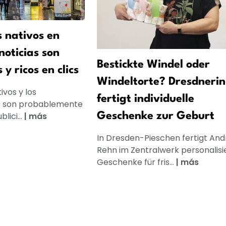
s nativos en
noticias son
Bestickte Windel oder
y ricos en clics
Windeltorte? Dresdnerin
ivos y los
fertigt individuelle
es son probablemente
lici...
|
más
Geschenke zur Geburt
In Dresden-Pieschen fertigt And
Rehn im Zentralwerk personalisi
Geschenke für fris...
|
más