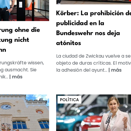
Körber: La prohibición d
publicidad en la
ung ohne die
Bundeswehr nos deja
tung nicht
atónitos
nn
La ciudad de Zwickau vuelve a se
rungskräfte wissen,
objeto de duras críticas. El moti
g ausmacht. Sie
la adhesión del ayunt...
|
más
k...
|
más
POLÍTICA