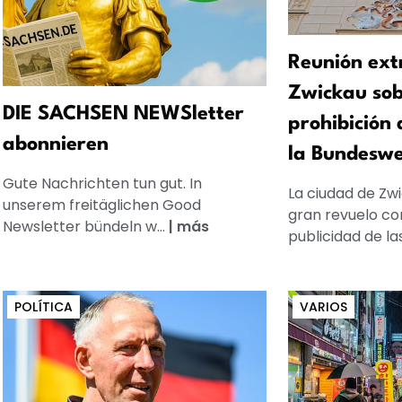
Reunión ext
Zwickau sob
DIE SACHSEN NEWSletter
prohibición 
abonnieren
la Bundesw
Gute Nachrichten tun gut. In
La ciudad de Zw
unserem freitäglichen Good
gran revuelo con
Newsletter bündeln w...
|
más
publicidad de las
POLÍTICA
VARIOS