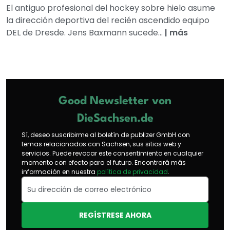
El antiguo profesional del hockey sobre hielo asume
la dirección deportiva del recién ascendido equipo
DEL de Dresde. Jens Baxmann sucede...
|
más
Good Newsletter von
DieSachsen.de
Sí, deseo suscribirme al boletín de publizer GmbH con
temas relacionados con Sachsen, sus sitios web y
servicios. Puede revocar este consentimiento en cualquier
momento con efecto para el futuro. Encontrará más
información en nuestra
política de privacidad
.
REGÍSTRESE AHORA