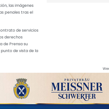
ión, las imágenes
s penales tras el
contrato de servicios
los derechos
na de Prensa su
punto de vista de la
We