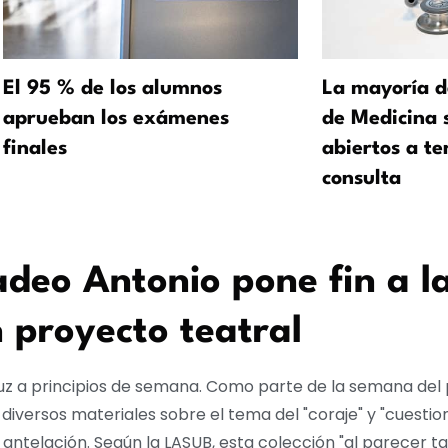
El 95 % de los alumnos
La mayoría d
aprueban los exámenes
de Medicina 
finales
abiertos a te
consulta
deo Antonio pone fin a l
n proyecto teatral
a luz a principios de semana. Como parte de la semana del 
iversos materiales sobre el tema del "coraje" y "cuestion
n antelación. Según la LASUB, esta colección "al parecer t