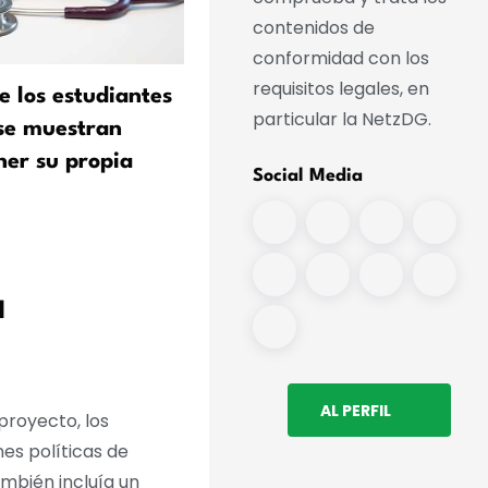
contenidos de
conformidad con los
requisitos legales, en
e los estudiantes
Las universidades al límite
particular la NetzDG.
se muestran
una coalición advierte de
ner su propia
nuevos recortes
Social Media
a
AL PERFIL
proyecto, los
es políticas de
ambién incluía un