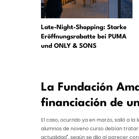
 las
Late-Night-Shopping: Starke
ia: las
Eröffnungsrabatte bei PUMA
 reclaman
und ONLY & SONS
a
La Fundación Ama
financiación de u
El caso, ocurrido ya en marzo, salió a l
alumnos de noveno curso debían tratar d
actualidad", según se dijo al parecer co