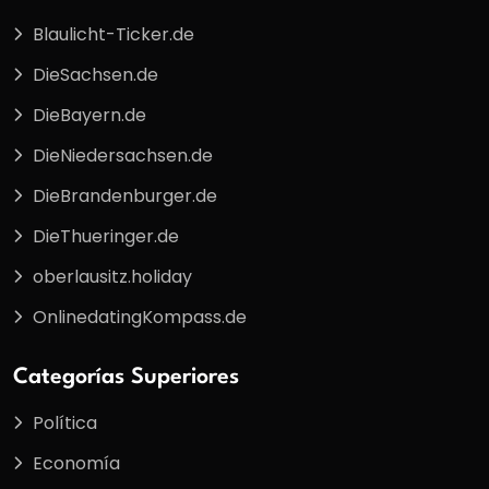
Blaulicht-Ticker.de
DieSachsen.de
DieBayern.de
DieNiedersachsen.de
DieBrandenburger.de
DieThueringer.de
oberlausitz.holiday
OnlinedatingKompass.de
Categorías Superiores
Política
Economía