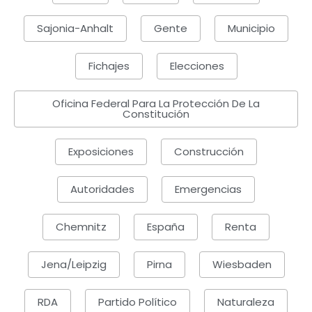
Sajonia-Anhalt
Gente
Municipio
Fichajes
Elecciones
Oficina Federal Para La Protección De La
Constitución
Exposiciones
Construcción
Autoridades
Emergencias
Chemnitz
España
Renta
Jena/Leipzig
Pirna
Wiesbaden
RDA
Partido Político
Naturaleza