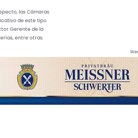
especto, las Cámaras
cativo de este tipo
ctor Gerente de la
rías, entre otras.
We