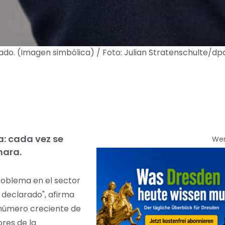
do. (Imagen simbólica) / Foto: Julian Stratenschulte/dp
a: cada vez se
We
mara.
problema en el sector
 declarado", afirma
 número creciente de
ores de la