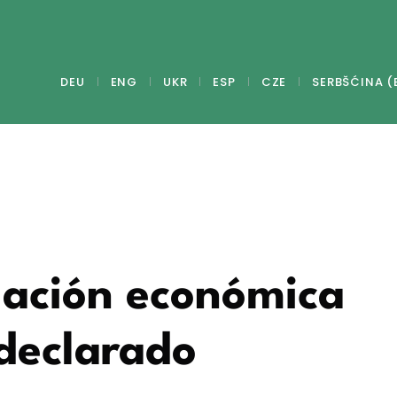
DEU
ENG
UKR
ESP
CZE
SERBŠĆINA (
ituación económica
 declarado