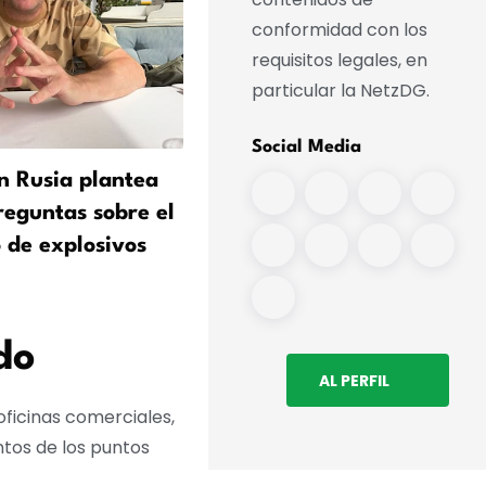
conformidad con los
requisitos legales, en
particular la NetzDG.
Social Media
n Rusia plantea
Experto en seguridad de l
eguntas sobre el
CDU: Rusia juega sin regla
 de explosivos
do
AL PERFIL
ficinas comerciales,
ntos de los puntos