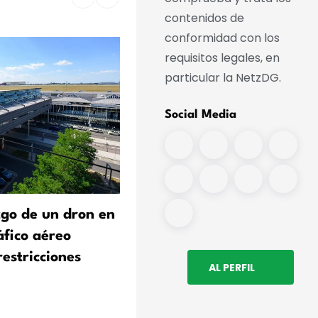
contenidos de
conformidad con los
requisitos legales, en
particular la NetzDG.
Social Media
zgo de un dron en
Bilger considera que, a pe
ráfico aéreo
de las medidas de protecc
restricciones
contra los drones, existe u
AL PERFIL
«riesgo residual» para los
aeropuertos