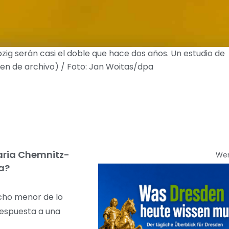
zig serán casi el doble que hace dos años. Un estudio de
gen de archivo) / Foto: Jan Woitas/dpa
iaria Chemnitz-
We
ía?
ucho menor de lo
respuesta a una