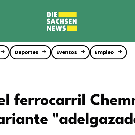
Deportes
Eventos
Empleo
l ferrocarril Chemn
variante "adelgazad