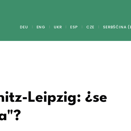
DEU
ENG
UKR
ESP
CZE
SERBŠĆINA (
itz-Leipzig: ¿se
a"?