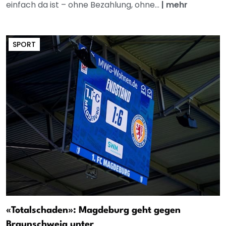
einfach da ist – ohne Bezahlung, ohne...
|
mehr
SPORT
«Totalschaden»: Magdeburg geht gegen
Braunschweig unter