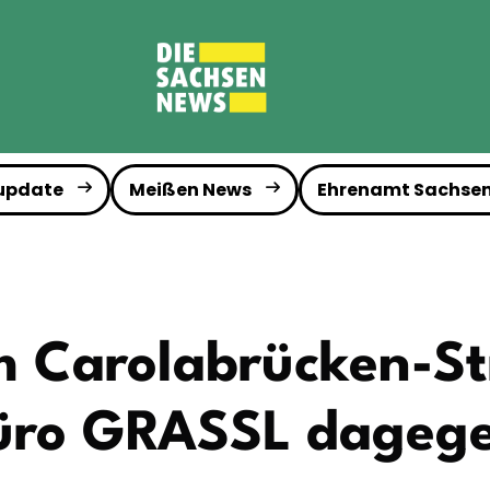
 update
Meißen News
Ehrenamt Sachse
m Carolabrücken-Str
büro GRASSL dageg