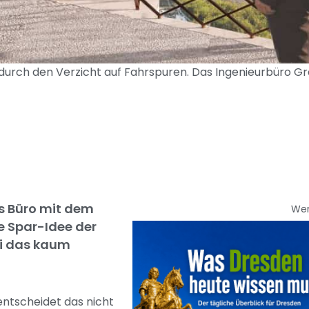
durch den Verzicht auf Fahrspuren. Das Ingenieurbüro Gr
s Büro mit dem
We
ie Spar-Idee der
ei das kaum
entscheidet das nicht