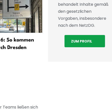
behandelt Inhalte gemäß
den gesetzlichen
Vorgaben, insbesondere
nach dem NetzDG.
26: So kommen
Wenn ein Wohnblock zur
ZUM PROFIL
rch Dresden
Galerie wird: House of Col
eröffnet in der Johannstad
r Teams ließen sich