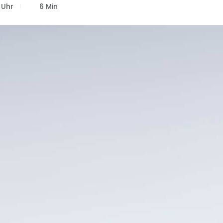
 Uhr
6 Min