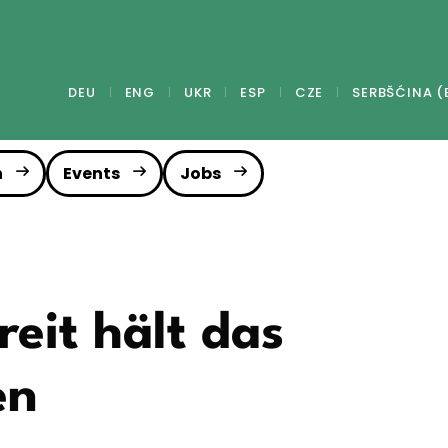
DEU
ENG
UKR
ESP
CZE
SERBŠĆINA (
n
Events
Jobs
eit hält das
en