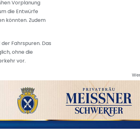
rühen Vorplanung
um die Entwürfe
gen könnten. Zudem
l der Fahrspuren. Das
lich, ohne die
erkehr vor.
We