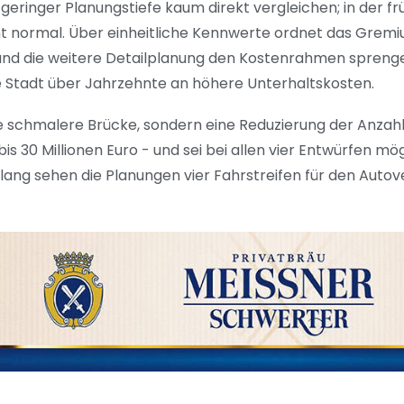
eringer Planungstiefe kaum direkt vergleichen; in der f
t normal. Über einheitliche Kennwerte ordnet das Gremi
n und die weitere Detailplanung den Kostenrahmen spren
ie Stadt über Jahrzehnte an höhere Unterhaltskosten.
eine schmalere Brücke, sondern eine Reduzierung der Anzah
s 30 Millionen Euro - und sei bei allen vier Entwürfen mög
ang sehen die Planungen vier Fahrstreifen für den Autov