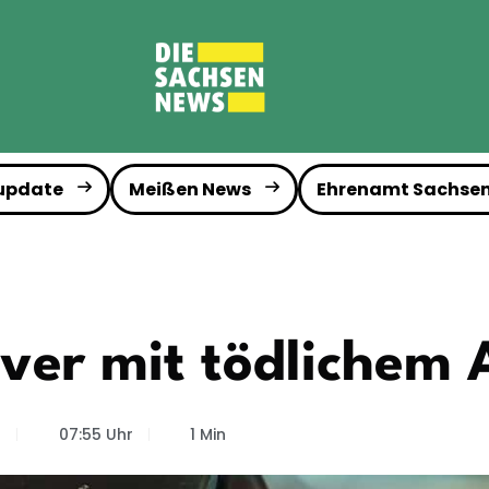
 update
Meißen News
Ehrenamt Sachse
ver mit tödlichem
6
07:55 Uhr
1 Min