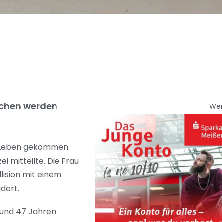
schen werden
We
ms Leben gekommen.
 mitteilte. Die Frau
lision mit einem
udert.
9 und 47 Jahren