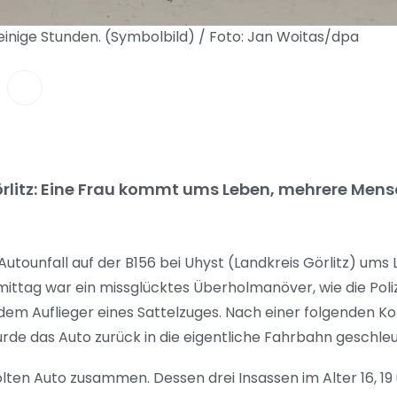
 einige Stunden. (Symbolbild) / Foto: Jan Woitas/dpa
Görlitz: Eine Frau kommt ums Leben, mehrere Men
Autounfall auf der B156 bei Uhyst (Landkreis Görlitz) u
tag war ein missglücktes Überholmanöver, wie die Polizei
 dem Auflieger eines Sattelzuges. Nach einer folgenden Kol
de das Auto zurück in die eigentliche Fahrbahn geschle
olten Auto zusammen. Dessen drei Insassen im Alter 16, 1