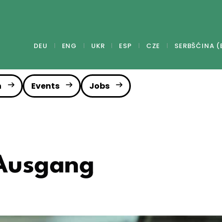
DEU
ENG
UKR
ESP
CZE
SERBŠĆINA (
n
Events
Jobs
 Ausgang