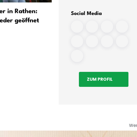
r in Rathen:
Essen auf Herd in Brand – 
Social Media
eder geöffnet
Verletzte
ZUM PROFIL
We