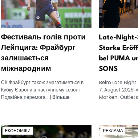
Фестиваль голів проти
Late-Night-
Лейпцига: Фрайбург
Starke Eröf
залишається
bei PUMA u
міжнародним
SONS
СК Фрайбург також змагатиметься в
Beim Late Night
Кубку Європи в наступному сезоні.
7. August 2026, 
Подвійна перемога...
|
більше
Marken-Outlets.
ЕКОНОМІКИ
РЕКЛАМА