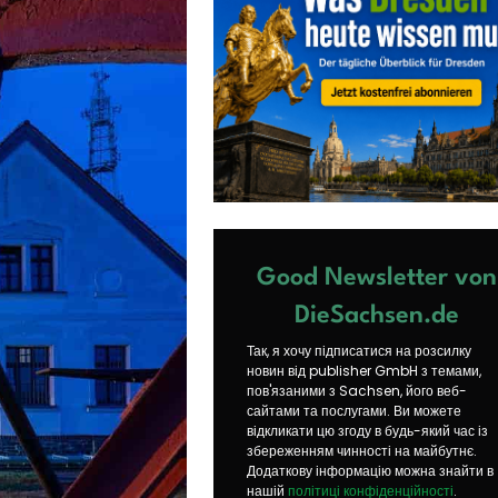
Good Newsletter von
DieSachsen.de
Так, я хочу підписатися на розсилку
новин від publisher GmbH з темами,
пов'язаними з Sachsen, його веб-
сайтами та послугами. Ви можете
відкликати цю згоду в будь-який час із
збереженням чинності на майбутнє.
Додаткову інформацію можна знайти в
нашій
політиці конфіденційності
.