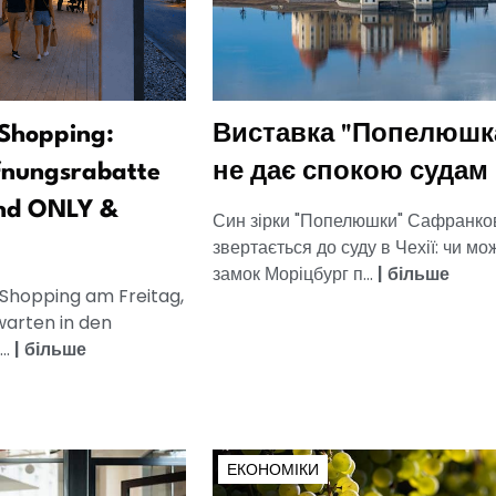
Shopping:
Виставка "Попелюшк
fnungsrabatte
не дає спокою судам
nd ONLY &
Син зірки "Попелюшки" Сафранко
звертається до суду в Чехії: чи мо
замок Моріцбург п...
|
більше
 Shopping am Freitag,
warten in den
..
|
більше
ЕКОНОМІКИ