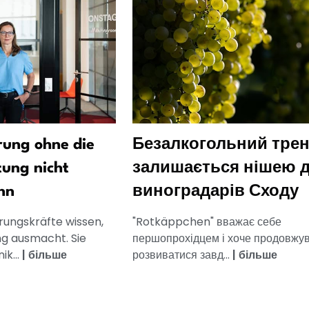
ung ohne die
Безалкогольний тре
tung nicht
залишається нішею 
nn
виноградарів Сходу
rungskräfte wissen,
"Rotkäppchen" вважає себе
g ausmacht. Sie
першопрохідцем і хоче продовжу
k...
|
більше
розвиватися завд...
|
більше