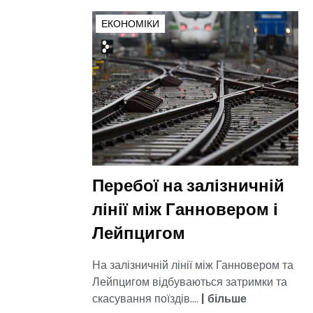
ЕКОНОМІКИ
Перебої на залізничній
лінії між Ганновером і
Лейпцигом
На залізничній лінії між Ганновером та
Лейпцигом відбуваються затримки та
скасування поїздів....
|
більше