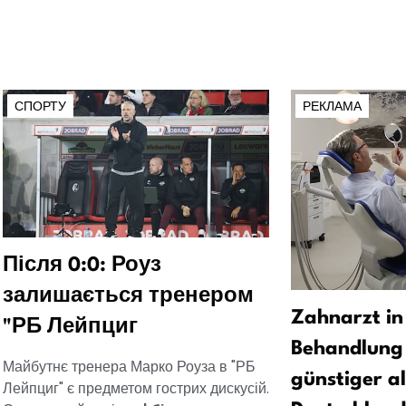
СПОРТУ
РЕКЛАМА
Після 0:0: Роуз
залишається тренером
Zahnarzt in
"РБ Лейпциг
Behandlung 
Майбутнє тренера Марко Роуза в "РБ
günstiger al
Лейпциг" є предметом гострих дискусій.