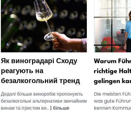
Як виноградарі Сходу
Warum Führ
реагують на
richtige Hal
безалкогольний тренд
gelingen ka
Дедалі більше виноробів пропонують
Die meisten Füh
безалкогольні альтернативи звичайним
was gute Führun
винам та ігристим ви...
|
більше
kennen Kommuni