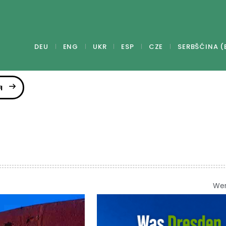
DEU
ENG
UKR
ESP
CZE
SERBŠĆINA (
я
We