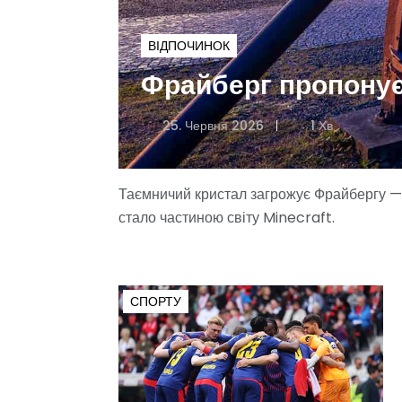
ВІДПОЧИНОК
Фрайберг пропонує 
25. Червня 2026
1 Хв
Таємничий кристал загрожує Фрайбергу — х
стало частиною світу Minecraft.
СПОРТУ