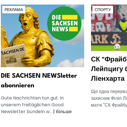
РЕКЛАМА
СПОРТУ
СК "Фрайб
Лейпцигу 
DIE SACHSEN NEWSletter
Ліенхарта
abonnieren
Ще одна перерва
Gute Nachrichten tun gut. In
захисник Філіп Л
unserem freitäglichen Good
матчі "СК Фрайбур
Newsletter bündeln w...
|
більше