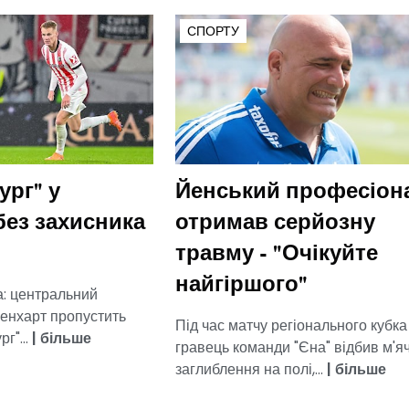
СПОРТУ
ург" у
Йенський професіон
без захисника
отримав серйозну
травму - "Очікуйте
найгіршого"
: центральний
іенхарт пропустить
Під час матчу регіонального кубка
г"...
|
більше
гравець команди "Єна" відбив м'яч
заглиблення на полі,...
|
більше