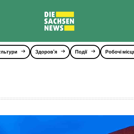
ультури
Здоров'я
Події
Робочі місц