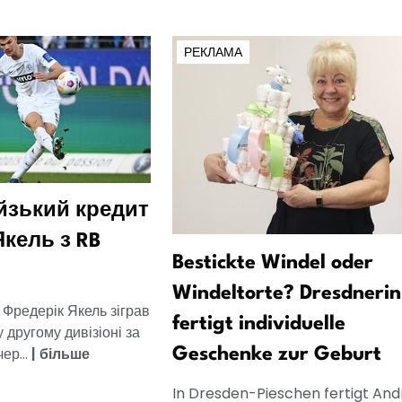
РЕКЛАМА
зький кредит
кель з RB
Bestickte Windel oder
Windeltorte? Dresdnerin
 Фредерік Якель зіграв
fertigt individuelle
 другому дивізіоні за
ер...
|
більше
Geschenke zur Geburt
In Dresden-Pieschen fertigt And