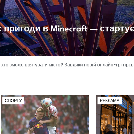
пригоди в Minecraft — стартує
то зможе врятувати місто? Завдяки новій онлайн-грі гірськ
СПОРТУ
РЕКЛАМА