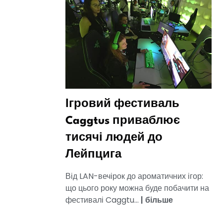
Ігровий фестиваль
Caggtus приваблює
тисячі людей до
Лейпцига
Від LAN-вечірок до ароматичних ігор:
що цього року можна буде побачити на
фестивалі Caggtu...
|
більше