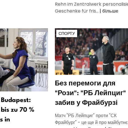
Rehn im Zentralwerk personalisi
Geschenke für fris...
|
більше
СПОРТУ
Без перемоги для
"Рози": "РБ Лейпциг"
 Budapest:
забив у Фрайбурзі
bis zu 70 %
Матч "РБ Лейпциг" проти "СК
s in
Фрайбург" - це ще й про майбутнє