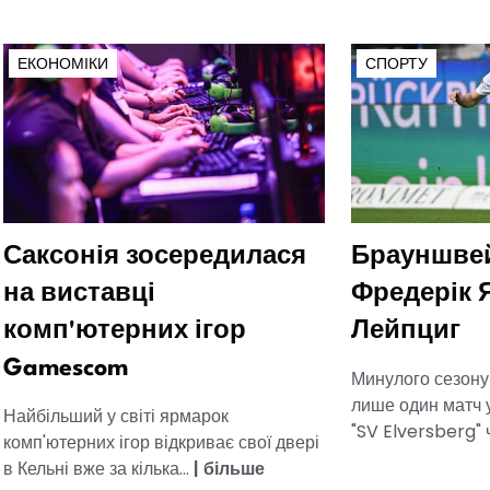
ЕКОНОМІКИ
СПОРТУ
Саксонія зосередилася
Брауншвей
на виставці
Фредерік Я
комп'ютерних ігор
Лейпциг
Gamescom
Минулого сезону
лише один матч у
Найбільший у світі ярмарок
"SV Elversberg" ч
комп'ютерних ігор відкриває свої двері
в Кельні вже за кілька...
|
більше