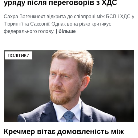
уряду після переговорів з ХДС
Сахра Вагенкнехт відкрита до співпраці між БСВ і ХДС у
Тюрингії та Саксонії. Однак вона різко критикує
федерального голову.
|
більше
ПОЛІТИКИ
Кречмер вітає домовленість між