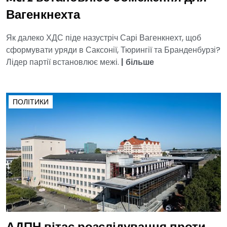
Вагенкнехта
Як далеко ХДС піде назустріч Сарі Вагенкнехт, щоб
сформувати уряди в Саксонії, Тюрингії та Бранденбурзі?
Лідер партії встановлює межі.
|
більше
ПОЛІТИКИ