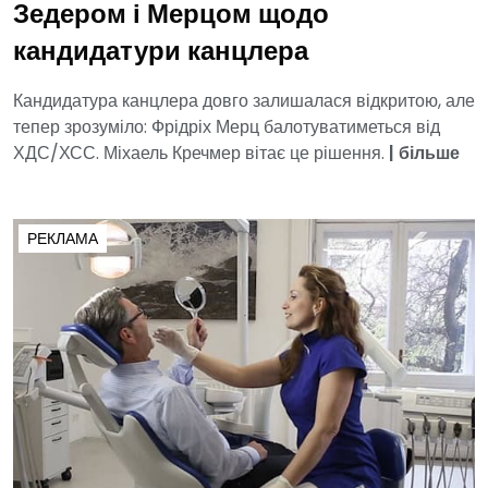
Зедером і Мерцом щодо
кандидатури канцлера
Кандидатура канцлера довго залишалася відкритою, але
тепер зрозуміло: Фрідріх Мерц балотуватиметься від
ХДС/ХСС. Міхаель Кречмер вітає це рішення.
|
більше
РЕКЛАМА