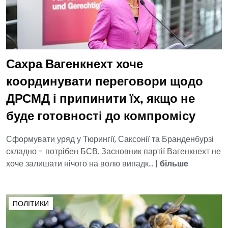
Сахра Вагенкнехт хоче
координувати переговори щодо
ДРСМД і припинити їх, якщо не
буде готовності до компромісу
Сформувати уряд у Тюрингії, Саксонії та Бранденбурзі
складно - потрібен БСВ. Засновник партії Вагенкнехт не
хоче залишати нічого на волю випадк...
|
більше
ПОЛІТИКИ