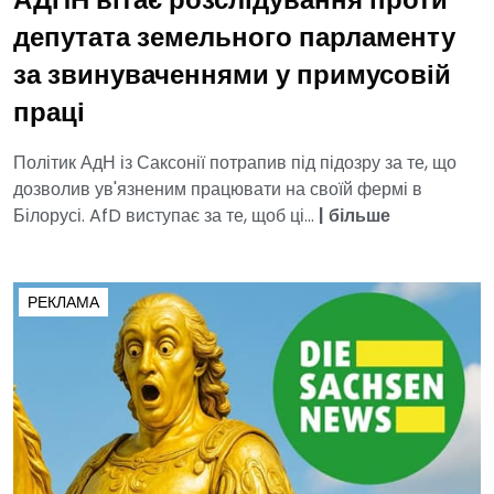
АДПН вітає розслідування проти
депутата земельного парламенту
за звинуваченнями у примусовій
праці
Політик АдН із Саксонії потрапив під підозру за те, що
дозволив ув'язненим працювати на своїй фермі в
Білорусі. AfD виступає за те, щоб ці...
|
більше
РЕКЛАМА