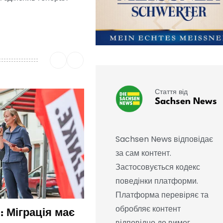
Стаття від
Sachsen News
Sachsen News відповідає
за сам контент.
Застосовується кодекс
поведінки платформи.
Платформа перевіряє та
обробляє контент
: Міграція має
Що ми знаємо про
відповідно до вимог