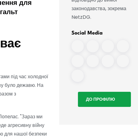
чення для
інцидент в аеропорту
законодавства, зокрема
нгальт
Лейпцига
NetzDG.
Social Media
уває
тами під час холодної
ову було дежавю. На
разом з
ДО ПРОФІЛЮ
Попелас. "Зараз ми
еде агресивну війну
ою для нашої безпеки