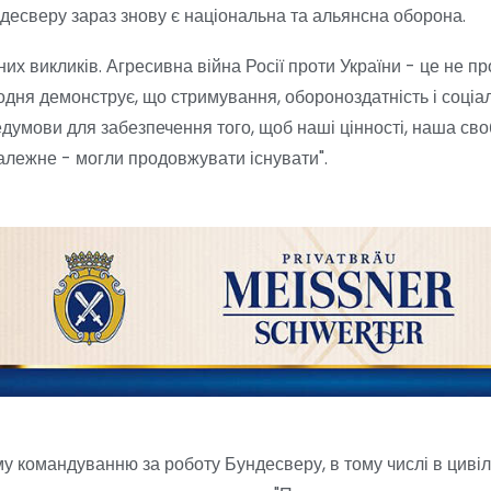
десверу зараз знову є національна та альянсна оборона.
х викликів. Агресивна війна Росії проти України - це не пр
ня демонструє, що стримування, обороноздатність і соціаль
думови для забезпечення того, щоб наші цінності, наша сво
алежне - могли продовжувати існувати".
командуванню за роботу Бундесверу, в тому числі в цивіль