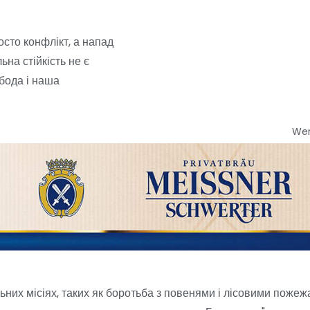
осто конфлікт, а напад
на стійкість не є
бода і наша
We
них місіях, таких як боротьба з повенями і лісовими пожеж