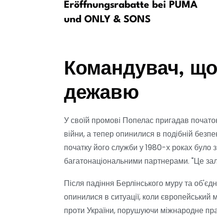
Eröffnungsrabatte bei PUMA
und ONLY & SONS
Командувач, що 
дежавю
У своїй промові Попелас пригадав початок
війни, а тепер опинилися в подібній безпек
початку його служби у 1980-х роках було
багатонаціональними партнерами. "Це зал
Після падіння Берлінського муру та об'є
опинилися в ситуації, коли європейський 
проти України, порушуючи міжнародне прав