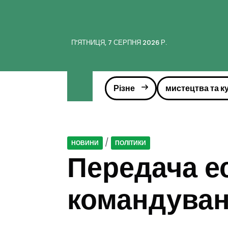
ПʼЯТНИЦЯ, 7 СЕРПНЯ 2026 Р.
Різне
мистецтва та к
/
НОВИНИ
ПОЛІТИКИ
Передача е
командуван