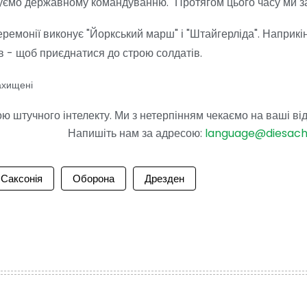
чуємо державному командуванню. "Протягом цього часу ми з
емонії виконує "Йоркський марш" і "Штайгерліда". Наприкін
в - щоб приєднатися до строю солдатів.
ахищені
 штучного інтелекту. Ми з нетерпінням чекаємо на ваші від
Напишіть нам за адресою:
language@diesac
Саксонія
Оборона
Дрезден