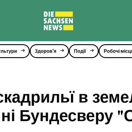
ультури
Здоров'я
Події
Робочі місц
скадрильї в зем
ні Бундесверу "