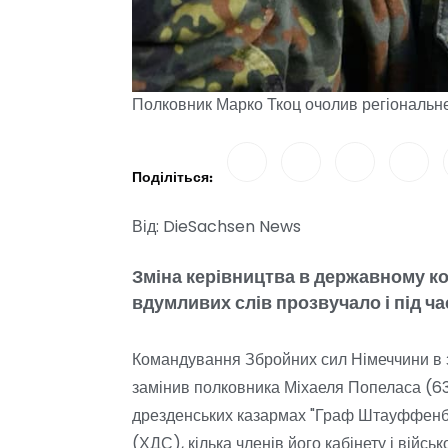
Полковник Марко Ткоц очолив регіональн
Поділіться:
Від: DieSachsen News
Зміна керівництва в державному ко
вдумливих слів прозвучало і під ча
Командування Збройних сил Німеччини в 
замінив полковника Міхаеля Попеласа (63)
дрезденських казармах "Граф Штауффенбер
(ХДС), кілька членів його кабінету і війс