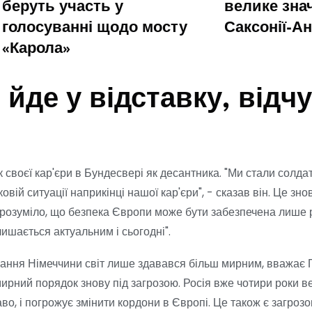
беруть участь у
велике зна
голосуванні щодо мосту
Саксонії-А
«Карола»
йде у відставку, відч
 своєї кар'єри в Бундесвері як десантника. "Ми стали солда
овій ситуації наприкінці нашої кар'єри", - сказав він. Це зн
 зрозуміло, що безпека Європи може бути забезпечена лише 
ишається актуальним і сьогодні".
днання Німеччини світ лише здавався більш мирним, вважає 
мирний порядок знову під загрозою. Росія вже чотири роки в
о, і погрожує змінити кордони в Європі. Це також є загроз