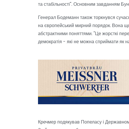
та стабільності". Основним завданням Бун
Генерал Бодеманн також торкнувся сучасни
на європейський мирний порядок. Вона щод
абстрактними поняттями. "Це жорсткі пере
демократія - які не можна сприймати як н
Кречмер подякував Попеласу і Державному 