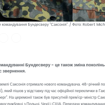
е командування Бундесверу "Саксонія". / Фото: Robert Mic
мандуванні Бундесверу - це також зміна поколінь
с звернення.
землі Саксонія отримало нового командувача. 48-річний п
, який пішов у відставку під час офіційної переклички в Г
г". На церемонії також був присутній прем'єр-міністр Сак
ьковослужбовці з Польщі, Чехії і США. Передачу командуванн