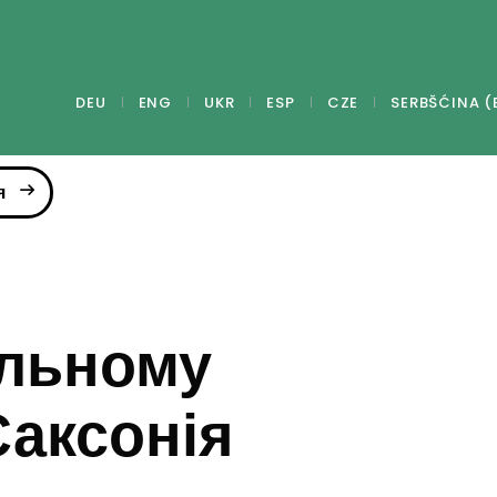
DEU
ENG
UKR
ESP
CZE
SERBŠĆINA (
я
ельному
Саксонія