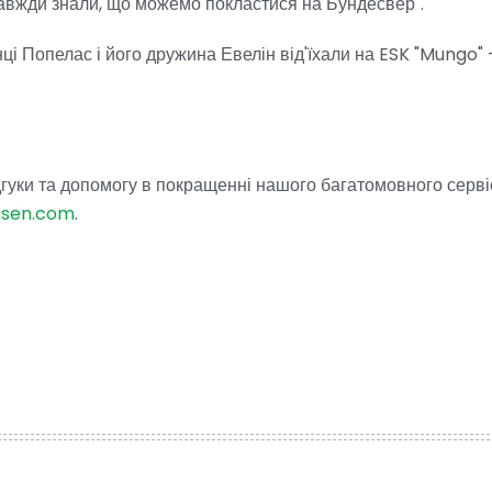
авжди знали, що можемо покластися на Бундесвер".
ці Попелас і його дружина Евелін від'їхали на ESK "Mungo" 
гуки та допомогу в покращенні нашого багатомовного серві
hsen.com
.