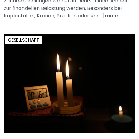
Zahnbehandlungen können in Deutschland schnell
zur finanziellen Belastung werden. Besonders bei
Implantaten, Kronen, Brücken oder um...
|
mehr
GESELLSCHAFT