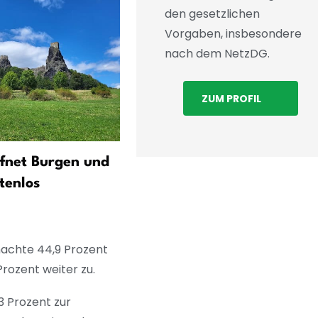
den gesetzlichen
Vorgaben, insbesondere
nach dem NetzDG.
ZUM PROFIL
ffnet Burgen und
Mehr als die Hälfte der
tenlos
tschechischen Haushalte z
zu viel für Strom
machte 44,9 Prozent
ozent weiter zu.
3 Prozent zur