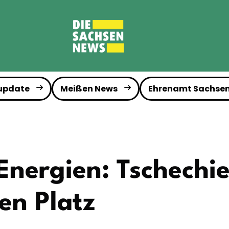
 update
Meißen News
Ehrenamt Sachse
Energien: Tschechie
en Platz