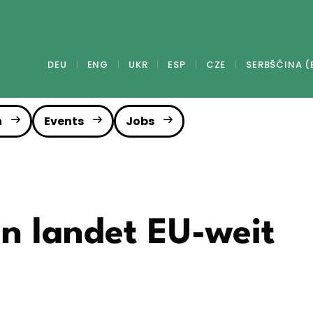
DEU
ENG
UKR
ESP
CZE
SERBŠĆINA (
n
Events
Jobs
n landet EU-weit