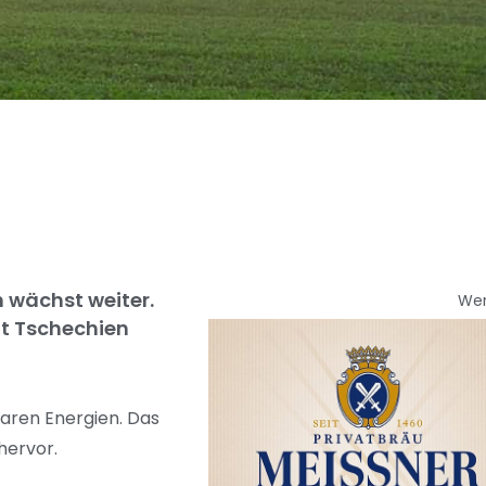
 wächst weiter.
We
t Tschechien
aren Energien. Das
hervor.