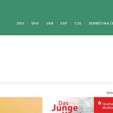
DEU
ENG
UKR
ESP
CZE
SERBŠĆINA (
We