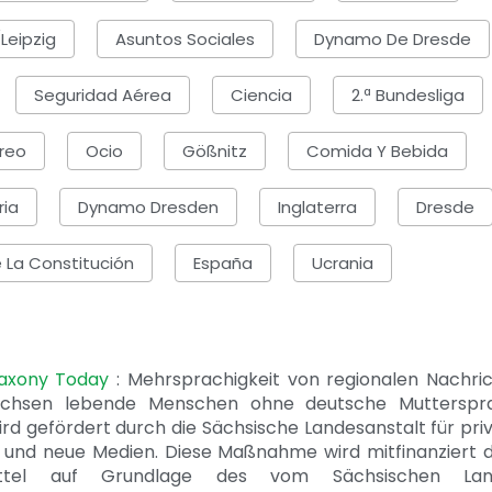
Leipzig
Asuntos Sociales
Dynamo De Dresde
Seguridad Aérea
Ciencia
2.ª Bundesliga
éreo
Ocio
Gößnitz
Comida Y Bebida
ria
Dynamo Dresden
Inglaterra
Dresde
e La Constitución
España
Ucrania
Saxony Today
: Mehrsprachigkeit von regionalen Nachri
achsen lebende Menschen ohne deutsche Mutterspr
ird gefördert durch die Sächsische Landesanstalt für pri
 und neue Medien. Diese Maßnahme wird mitfinanziert 
ittel auf Grundlage des vom Sächsischen Lan