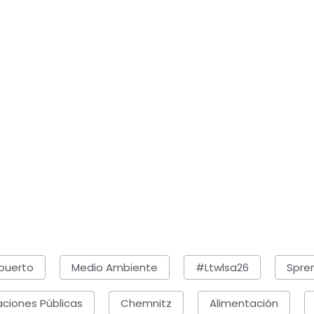
puerto
Medio Ambiente
#ltwlsa26
Spre
aciones Públicas
Chemnitz
Alimentación