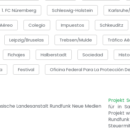
1. FC Núremberg
Schleswig-Holstein
Karlsruhe/
 Aéreo
Colegio
Impuestos
Schkeuditz
Leipzig/Bruselas
Trebsen/Mulde
Tráfico A
Fichajes
Halberstadt
Sociedad
Histo
ia
Festival
Oficina Federal Para La Protección D
Projekt 
für in S
Projekt w
Rundfunk
Steuerm