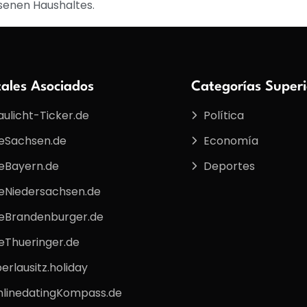
senen Haushaltes.
tales Asociados
Categorías Superi
aulicht-Ticker.de
Política
eSachsen.de
Economía
eBayern.de
Deportes
eNiedersachsen.de
eBrandenburger.de
eThueringer.de
erlausitz.holiday
linedatingKompass.de