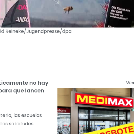
avid Reineke/Jugendpresse/dpa
cticamente no hay
We
 para que lancen
terio, las escuelas
Las solicitudes