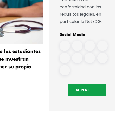
conformidad con los
requisitos legales, en
particular la NetzDG.
Social Media
e los estudiantes
Las universidades al límite
se muestran
una coalición advierte de
ner su propia
nuevos recortes
AL PERFIL