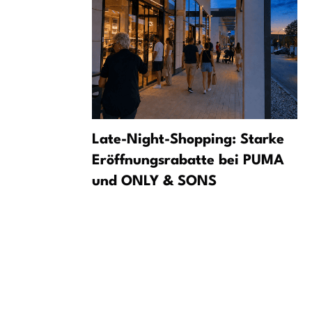
 las
Late-Night-Shopping: Starke
ia: las
Eröffnungsrabatte bei PUMA
 reclaman
und ONLY & SONS
a