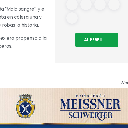
 "Mala sangre", y el
nta en cólera una y
robas la historia.
lex era propenso a la
AL PERFIL
peros.
We