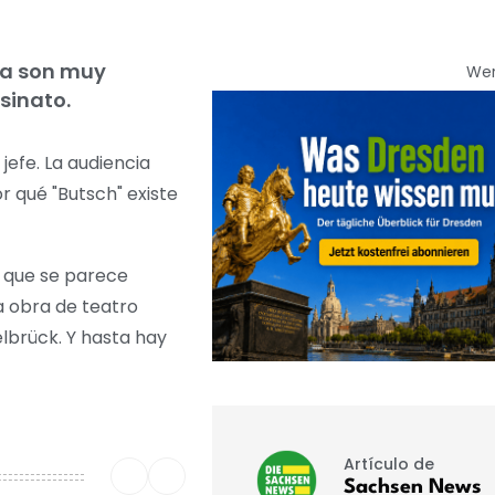
lla son muy
We
esinato.
jefe. La audiencia
r qué "Butsch" existe
o que se parece
a obra de teatro
elbrück. Y hasta hay
Artículo de
Sachsen News