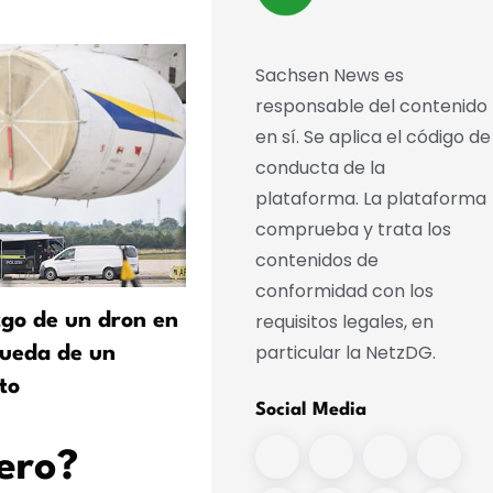
Sachsen News es
responsable del contenido
en sí. Se aplica el código de
conducta de la
plataforma. La plataforma
comprueba y trata los
contenidos de
conformidad con los
requisitos legales, en
zgo de un dron en
Un experto ve una nueva
particular la NetzDG.
queda de un
amenaza en los drones
to
armados
Social Media
ero?