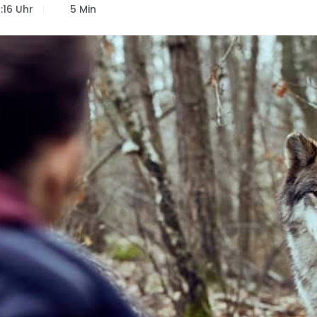
:16 Uhr
5 Min