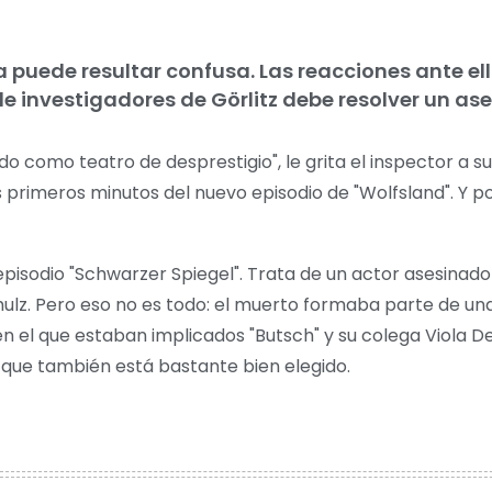
a puede resultar confusa. Las reacciones ante e
 de investigadores de Görlitz debe resolver un as
do como teatro de desprestigio", le grita el inspector a su 
s primeros minutos del nuevo episodio de "Wolfsland". Y po
 episodio "Schwarzer Spiegel". Trata de un actor asesinad
hulz. Pero eso no es todo: el muerto formaba parte de un
n el que estaban implicados "Butsch" y su colega Viola D
, que también está bastante bien elegido.