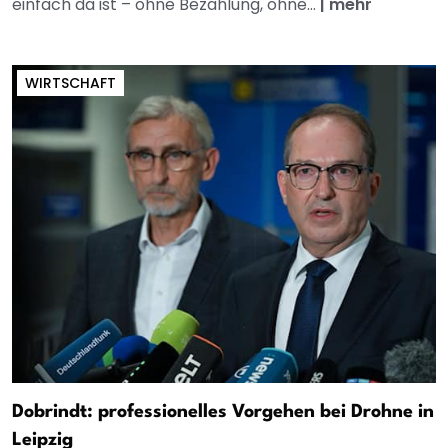
einfach da ist – ohne Bezahlung, ohne...
|
mehr
WIRTSCHAFT
Dobrindt: professionelles Vorgehen bei Drohne in
Leipzig