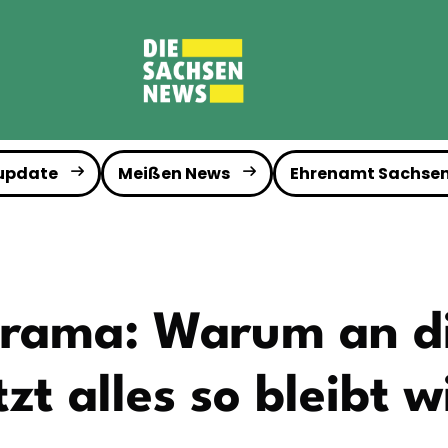
 update
Meißen News
Ehrenamt Sachse
Drama: Warum an di
tzt alles so bleibt w