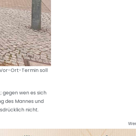
 Vor-Ort-Termin soll
); gegen wen es sich
kung des Mannes und
sdrücklich nicht.
We