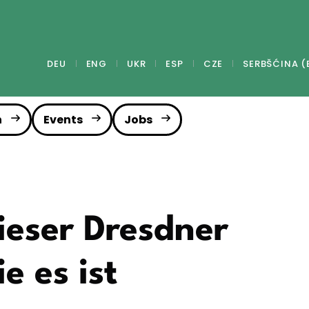
DEU
ENG
UKR
ESP
CZE
SERBŠĆINA (
n
Events
Jobs
eser Dresdner
ie es ist