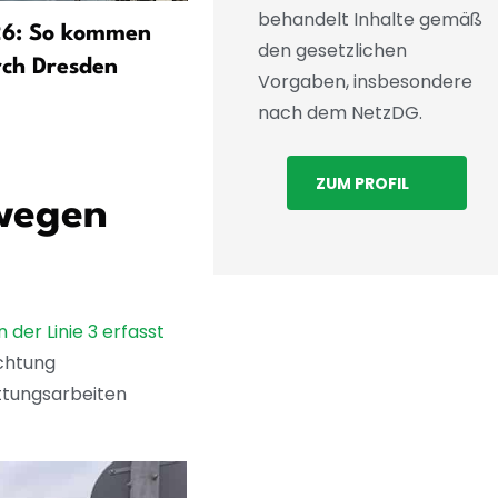
behandelt Inhalte gemäß
26: So kommen
Wenn ein Wohnblock zur
den gesetzlichen
rch Dresden
Galerie wird: House of Col
Vorgaben, insbesondere
eröffnet in der Johannstad
nach dem NetzDG.
ZUM PROFIL
 wegen
der Linie 3 erfasst
ichtung
ettungsarbeiten