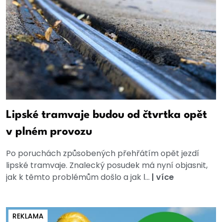
Lipské tramvaje budou od čtvrtka opět
v plném provozu
Po poruchách způsobených přehřátím opět jezdí
lipské tramvaje. Znalecký posudek má nyní objasnit,
jak k těmto problémům došlo a jak l...
|
více
REKLAMA