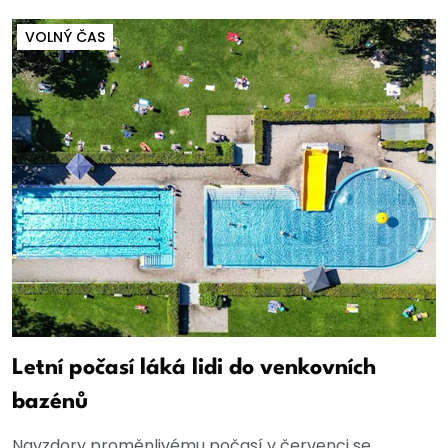
VOLNÝ ČAS
Letní počasí láká lidi do venkovních
bazénů
Navzdory proměnlivému počasí v červenci se