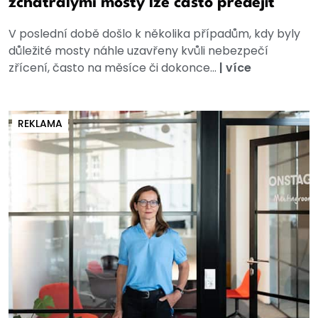
zchátralými mosty lze často předejít
V poslední době došlo k několika případům, kdy byly
důležité mosty náhle uzavřeny kvůli nebezpečí
zřícení, často na měsíce či dokonce...
|
více
REKLAMA