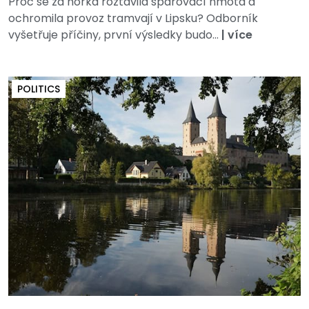
Proč se za horka roztavila spárovací hmota a
ochromila provoz tramvají v Lipsku? Odborník
vyšetřuje příčiny, první výsledky budo...
|
více
POLITICS