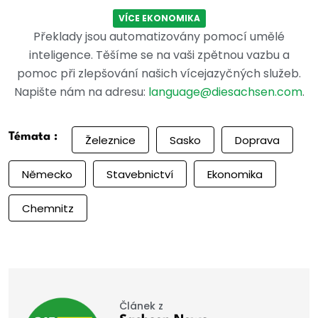
VÍCE EKONOMIKA
Překlady jsou automatizovány pomocí umělé
inteligence. Těšíme se na vaši zpětnou vazbu a
pomoc při zlepšování našich vícejazyčných služeb.
Napište nám na adresu:
language@diesachsen.com
.
Témata :
Železnice
Sasko
Doprava
Německo
Stavebnictví
Ekonomika
Chemnitz
Článek z