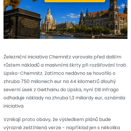
Železniční iniciativa Chemnitz varovala před dalším
růstem nákladů a masivními škrty při rozšiřování trati
Lipsko-Chemnitz. Zatímco nedávno se hovořilo o
zhruba 750 milionech eur na 44 kilometrů dlouhý
severní úsek z Geithainu do Lipska, nyní DB Infrago
odhaduje náklady na zhruba 1,3 miliardy eur, oznámila
iniciativa.
Vznikají proto obavy, že výsledkem plánů bude
výrazně zeštíhlená verze - například jen s několika