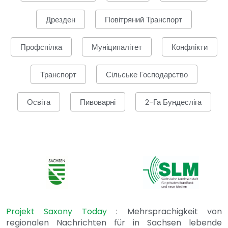
Дрезден
Повітряний Транспорт
Профспілка
Муніципалітет
Конфлікти
Транспорт
Сільське Господарство
Освіта
Пивоварні
2-Га Бундесліга
Projekt Saxony Today
: Mehrsprachigkeit von
regionalen Nachrichten für in Sachsen lebende