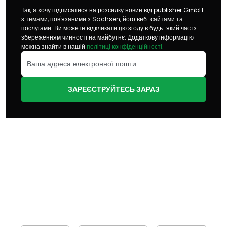
Так, я хочу підписатися на розсилку новин від publisher GmbH
з темами, пов'язаними з Sachsen, його веб-сайтами та
послугами. Ви можете відкликати цю згоду в будь-який час із
збереженням чинності на майбутнє. Додаткову інформацію
можна знайти в нашій
політиці конфіденційності
.
ЗАРЕЄСТРУЙТЕСЬ ЗАРАЗ