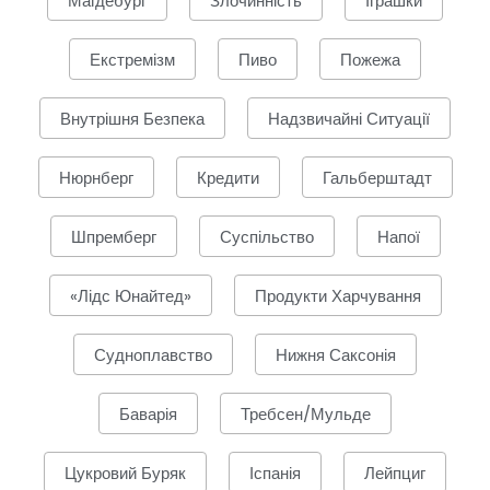
Магдебург
Злочинність
Іграшки
Екстремізм
Пиво
Пожежа
Внутрішня Безпека
Надзвичайні Ситуації
Нюрнберг
Кредити
Гальберштадт
Шпремберг
Суспільство
Напої
«Лідс Юнайтед»
Продукти Харчування
Судноплавство
Нижня Саксонія
Баварія
Требсен/Мульде
Цукровий Буряк
Іспанія
Лейпциг