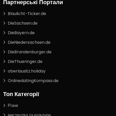
Партнерські Портали
Blaulicht-Ticker.de
DieSachsen.de
DieBayern.de
DieNiedersachsen.de
DieBrandenburger.de
DieThueringer.de
oberlausitz.holiday
OnlinedatingKompass.de
Топ Категорії
Різне
мистецтва та культури