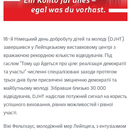
18-й Німецький день добробуту дітей та молоді (DJHT)
завершився у Лейпцизькому виставковому центрі з
вражаючою рекордною кількістю відвідувачів. Під
гаслом "Тому що йдеться про ціле: реалізація демократії
та участь!" численні спеціалізовані заходи протягом
трьох днів були присвячені зміцненню демократії та
майбутньому молоді. Зібравши близько 30 000
відвідувачів, DJHT надіслав потужний сигнал на користь
успішного виховання, рівних можливостей і рівної
участі.
Вікі Фельтхаус, молодіжний мер Лейпцига, з ентузіазмом