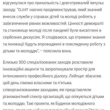
відгукнулася про прихильність і довготривалий імпульс
заходу. "DJHT наочно продемонстрував, який значний
внесок служби у справах дітей та молоді роблять у
забезпечення рівних можливостей. Цінності демократії
та становище молоді після пандемії були висвітлені в
серйозних дискусіях. Я сподіваюся, що отримані знання
та інновації будуть впроваджені в повсякденну роботу з
дітьми та молоддю", - пояснила вона.
Близько 300 спеціалізованих заходів розставили
інноваційні акценти та запропонували простір для
інтенсивного професійного діалогу. Лейпциг збагатив
цей день сімома власними та п'ятьма
співорганізованими заходами, які представляли
різноманітний спектр організацій, що опікуються дітьми
та молоддю. Такі проекти, як Будинок молодіжного