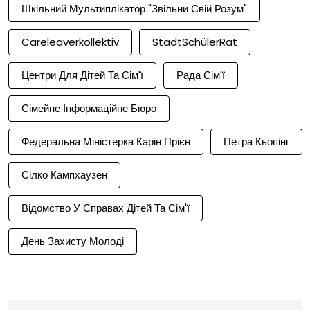
Шкільний Мультиплікатор "Звільни Свій Розум"
Careleaverkollektiv
StadtSchülerRat
Центри Для Дітей Та Сім'ї
Рада Сім'ї
Сімейне Інформаційне Бюро
Федеральна Міністерка Карін Прієн
Петра Кьопінг
Сілко Кампхаузен
Відомство У Справах Дітей Та Сім'ї
День Захисту Молоді