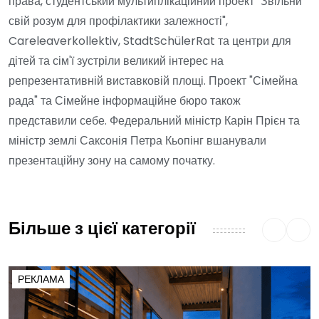
права, студентський мультиплікаційний проект "Звільни
свій розум для профілактики залежності",
Careleaverkollektiv, StadtSchülerRat та центри для
дітей та сім'ї зустріли великий інтерес на
репрезентативній виставковій площі. Проект "Сімейна
рада" та Сімейне інформаційне бюро також
представили себе. Федеральний міністр Карін Прієн та
міністр землі Саксонія Петра Кьопінг вшанували
презентаційну зону на самому початку.
Більше з цієї категорії
РЕКЛАМА