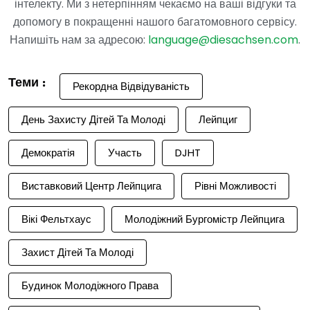
інтелекту. Ми з нетерпінням чекаємо на ваші відгуки та
допомогу в покращенні нашого багатомовного сервісу.
Напишіть нам за адресою:
language@diesachsen.com
.
Теми :
Рекордна Відвідуваність
День Захисту Дітей Та Молоді
Лейпциг
Демократія
Участь
DJHT
Виставковий Центр Лейпцига
Рівні Можливості
Вікі Фельтхаус
Молодіжний Бургомістр Лейпцига
Захист Дітей Та Молоді
Будинок Молодіжного Права