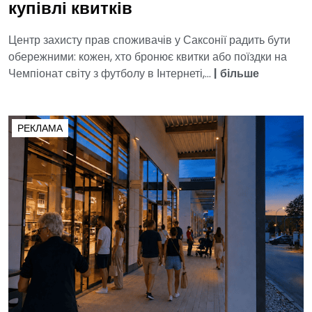
купівлі квитків
Центр захисту прав споживачів у Саксонії радить бути
обережними: кожен, хто бронює квитки або поїздки на
Чемпіонат світу з футболу в Інтернеті,...
|
більше
РЕКЛАМА