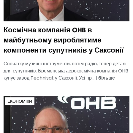
Космічна компанія OHB в
майбутньому вироблятиме
компоненти супутників у Саксонії
Спочатку музичні інструменти, потім радіо, тепер деталі
для супутників: Бременська аерокосмічна компанія OHB
купує завод Technisat у Саксонії. Усі пр...
|
більше
ЕКОНОМІКИ