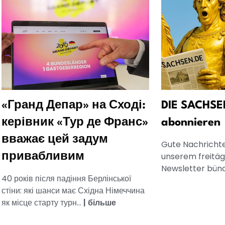
«Гранд Депар» на Сході:
DIE SACHSE
керівник «Тур де Франс»
abonnieren
вважає цей задум
Gute Nachrichten
unserem freitä
привабливим
Newsletter bünd
40 років після падіння Берлінської
стіни: які шанси має Східна Німеччина
як місце старту турн...
|
більше