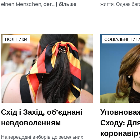
einen Menschen, der...
|
більше
життя. Однак бага
ПОЛІТИКИ
СОЦІАЛЬНІ ПИТ
Схід і Захід, об’єднані
Уповноваж
невдоволенням
Сходу: Дл
коронавір
Напередодні виборів до земельних