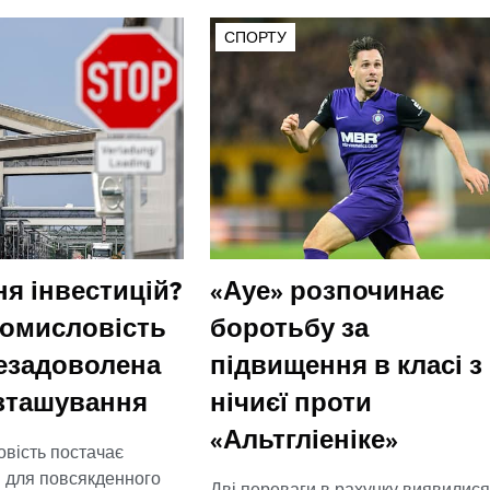
СПОРТУ
я інвестицій?
«Ауе» розпочинає
ромисловість
боротьбу за
незадоволена
підвищення в класі з
зташування
нічиєї проти
«Альтгліеніке»
овість постачає
і для повсякденного
Дві переваги в рахунку виявилися