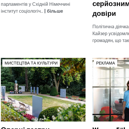
парламентів у Східній Німеччині
серйозни
інститут соціологіч...
|
більше
довіри
Політична діячк
Кайзер усвідомл
громадян, що так
МИСТЕЦТВА ТА КУЛЬТУРИ
РЕКЛАМА