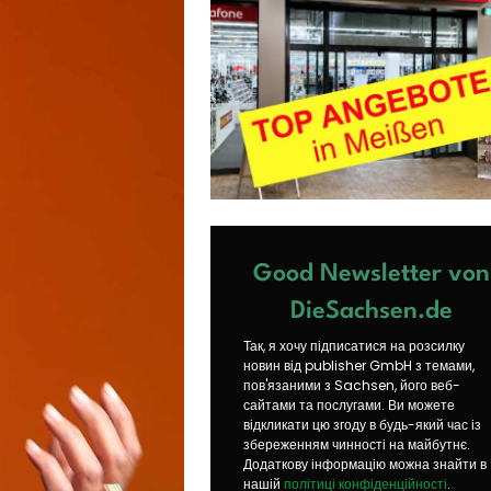
Good Newsletter von
DieSachsen.de
Так, я хочу підписатися на розсилку
новин від publisher GmbH з темами,
пов'язаними з Sachsen, його веб-
сайтами та послугами. Ви можете
відкликати цю згоду в будь-який час із
збереженням чинності на майбутнє.
Додаткову інформацію можна знайти в
нашій
політиці конфіденційності
.