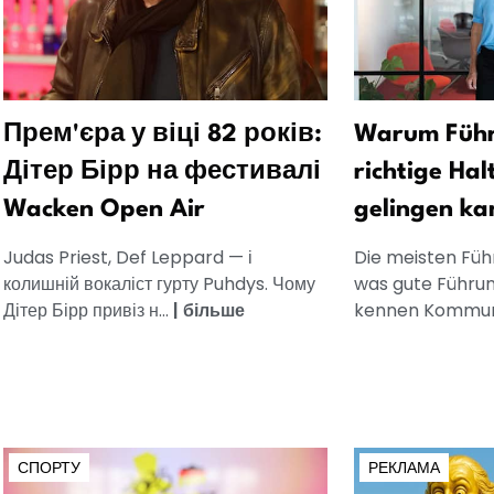
Прем'єра у віці 82 років:
Warum Führ
Дітер Бірр на фестивалі
richtige Hal
Wacken Open Air
gelingen ka
Judas Priest, Def Leppard — і
Die meisten Füh
колишній вокаліст гурту Puhdys. Чому
was gute Führun
Дітер Бірр привіз н...
|
більше
kennen Kommuni
СПОРТУ
РЕКЛАМА