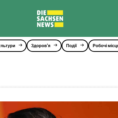
ультури
Здоров'я
Події
Робочі місц