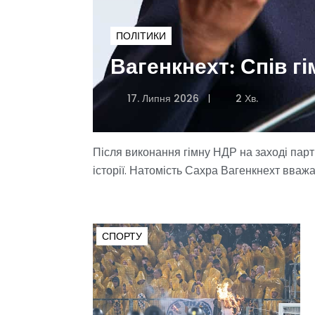
ПОЛІТИКИ
Вагенкнехт: Спів г
17. Липня 2026
2 Хв.
Після виконання гімну НДР на заході парт
історії. Натомість Сахра Вагенкнехт вваж
СПОРТУ