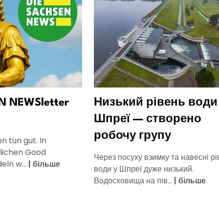
N NEWSletter
Низький рівень води
Шпреї — створено
робочу групу
 tun gut. In
glichen Good
Через посуху взимку та навесні рі
eln w...
|
більше
води у Шпреї дуже низький.
Водосховища на пів...
|
більше