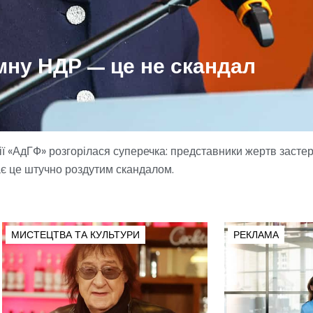
імну НДР — це не скандал
ії «АдГФ» розгорілася суперечка: представники жертв застер
ає це штучно роздутим скандалом.
МИСТЕЦТВА ТА КУЛЬТУРИ
РЕКЛАМА