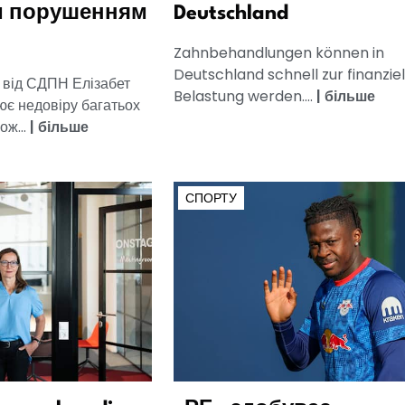
м порушенням
Deutschland
Zahnbehandlungen können in
Deutschland schnell zur finanzie
а від СДПН Елізабет
Belastung werden....
|
більше
ює недовіру багатьох
ож...
|
більше
СПОРТУ