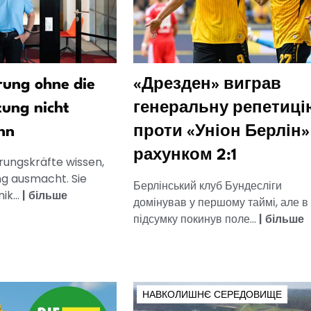
ung ohne die
«Дрезден» виграв
tung nicht
генеральну репетиці
nn
проти «Уніон Берлін»
рахунком 2:1
rungskräfte wissen,
g ausmacht. Sie
Берлінський клуб Бундесліги
k...
|
більше
домінував у першому таймі, але в
підсумку покинув поле...
|
більше
НАВКОЛИШНЄ СЕРЕДОВИЩЕ