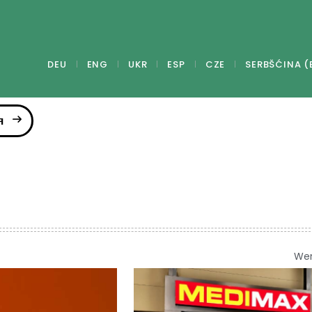
DEU
ENG
UKR
ESP
CZE
SERBŠĆINA (
я
We