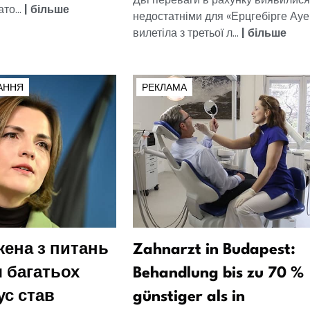
то...
|
більше
недостатніми для «Ерцгебірге Ауе
вилетіла з третьої л...
|
більше
АННЯ
РЕКЛАМА
ена з питань
Zahnarzt in Budapest:
я багатьох
Behandlung bis zu 70 %
ус став
günstiger als in