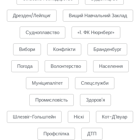
Дрезден/Лейпциг
Вищий Навчальний Заклад
Судноплавство
«1. ФК Нюрнберг»
Вибори
Конфлікти
Бранденбург
Погода
Волонтерство
Населення
Муніципалітет
Спецслужби
Промисловість
Здоров'я
Шлезвіг-Гольштейн
Ніскі
Кот-Д'Івуар
Профспілка
ДТП