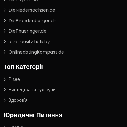
DieNiedersachsen.de
DieBrandenburger.de
DieThueringer.de
oberlausitz.holiday
OnlinedatingKompass.de
Топ Категорії
Різне
мистецтва та культури
Здоров'я
Юридичні Питання