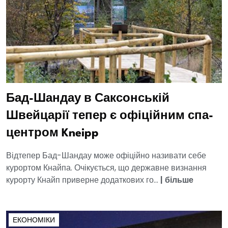
Бад-Шандау в Саксонській
Швейцарії тепер є офіційним спа-
центром Kneipp
Відтепер Бад-Шандау може офіційно називати себе
курортом Кнайпа. Очікується, що державне визнання
курорту Кнайп приверне додаткових го...
|
більше
ЕКОНОМІКИ