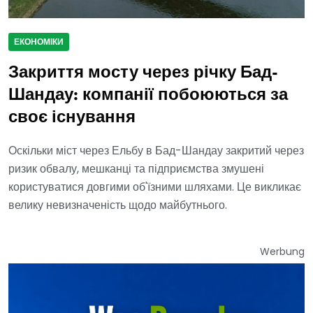
ЕКОНОМІКИ
Закриття мосту через річку Бад-
Шандау: компанії побоюються за
своє існування
Оскільки міст через Ельбу в Бад-Шандау закритий через
ризик обвалу, мешканці та підприємства змушені
користуватися довгими об'їзними шляхами. Це викликає
велику невизначеність щодо майбутнього.
Werbung