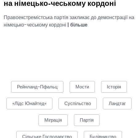
на німецько-чеському кордоні
Правоекстремістська партія закликає до демонстрації на
німецько-чеському кордоні
|
більше
Рейнланд-Пфальц
Мости
Історія
«Лідс Юнайтед»
Суспільство
Ландтаг
Міграція
Партія
Сільське Господарство
Будівництво