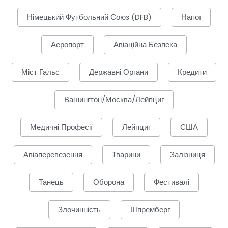
Німецький Футбольний Союз (DFB)
Напої
Аеропорт
Авіаційна Безпека
Міст Гальс
Державні Органи
Кредити
Вашингтон/Москва/Лейпциг
Медичні Професії
Лейпциг
США
Авіаперевезення
Тварини
Залізниця
Танець
Оборона
Фестивалі
Злочинність
Шпремберг