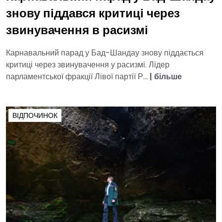
знову піддався критиці через
звинувачення в расизмі
Карнавальний парад у Бад-Шандау знову піддається
критиці через звинувачення у расизмі. Лідер
парламентської фракції Лівої партії Р...
|
більше
ВІДПОЧИНОК