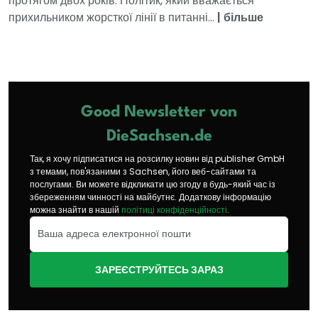
протягом двох років. Політик, який вважається
прихильником жорсткої лінії в питанні...
|
більше
Good Newsletter von
DieSachsen.de
Так, я хочу підписатися на розсилку новин від publisher GmbH
з темами, пов'язаними з Sachsen, його веб-сайтами та
послугами. Ви можете відкликати цю згоду в будь-який час із
збереженням чинності на майбутнє. Додаткову інформацію
можна знайти в нашій
політиці конфіденційності
.
ЗАРЕЄСТРУЙТЕСЬ ЗАРАЗ