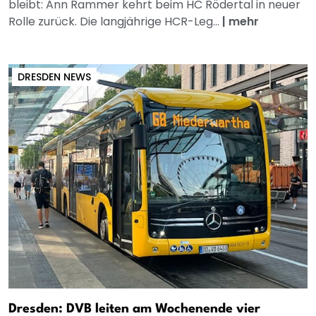
bleibt: Ann Rammer kehrt beim HC Rödertal in neuer
Rolle zurück. Die langjährige HCR-Leg...
|
mehr
DRESDEN NEWS
Dresden: DVB leiten am Wochenende vier