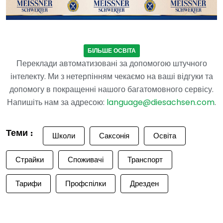
БІЛЬШЕ ОСВІТА
Переклади автоматизовані за допомогою штучного
інтелекту. Ми з нетерпінням чекаємо на ваші відгуки та
допомогу в покращенні нашого багатомовного сервісу.
Напишіть нам за адресою:
language@diesachsen.com
.
Теми :
Школи
Саксонія
Освіта
Страйки
Споживачі
Транспорт
Тарифи
Профспілки
Дрезден