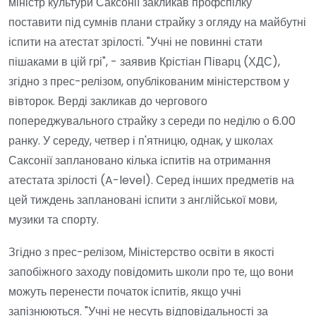
міністр культури Саксонії закликав профспілку
поставити під сумнів плани страйку з огляду на майбутні
іспити на атестат зрілості. "Учні не повинні стати
пішаками в цій грі", - заявив Крістіан Піварц (ХДС),
згідно з прес-релізом, опублікованим міністерством у
вівторок. Верді закликав до чергового
попереджувального страйку з середи по неділю о 6.00
ранку. У середу, четвер і п'ятницю, однак, у школах
Саксонії заплановано кілька іспитів на отримання
атестата зрілості (A-level). Серед інших предметів на
цей тиждень заплановані іспити з англійської мови,
музики та спорту.
Згідно з прес-релізом, Міністерство освіти в якості
запобіжного заходу повідомить школи про те, що вони
можуть перенести початок іспитів, якщо учні
запізнюються. "Учні не несуть відповідальності за