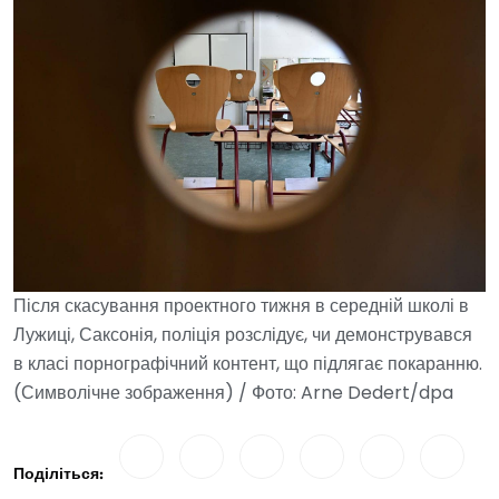
Після скасування проектного тижня в середній школі в
Лужиці, Саксонія, поліція розслідує, чи демонструвався
в класі порнографічний контент, що підлягає покаранню.
(Символічне зображення) / Фото: Arne Dedert/dpa
Поділіться: