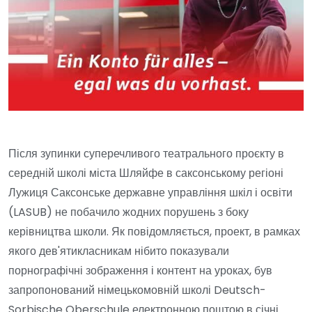
Після зупинки суперечливого театрального проєкту в
середній школі міста Шляйфе в саксонському регіоні
Лужиця Саксонське державне управління шкіл і освіти
(LASUB) не побачило жодних порушень з боку
керівництва школи. Як повідомляється, проект, в рамках
якого дев'ятикласникам нібито показували
порнографічні зображення і контент на уроках, був
запропонований німецькомовній школі Deutsch-
Sorbische Oberschule електронною поштою в січні