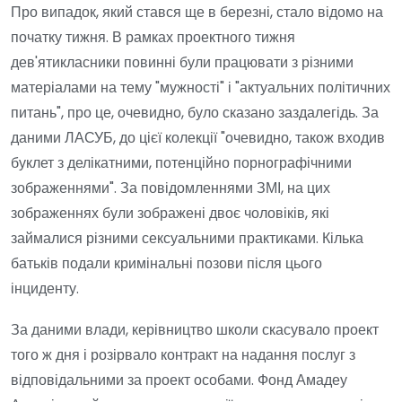
Про випадок, який стався ще в березні, стало відомо на
початку тижня. В рамках проектного тижня
дев'ятикласники повинні були працювати з різними
матеріалами на тему "мужності" і "актуальних політичних
питань", про це, очевидно, було сказано заздалегідь. За
даними ЛАСУБ, до цієї колекції "очевидно, також входив
буклет з делікатними, потенційно порнографічними
зображеннями". За повідомленнями ЗМІ, на цих
зображеннях були зображені двоє чоловіків, які
займалися різними сексуальними практиками. Кілька
батьків подали кримінальні позови після цього
інциденту.
За даними влади, керівництво школи скасувало проект
того ж дня і розірвало контракт на надання послуг з
відповідальними за проект особами. Фонд Амадеу