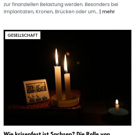
zur finanziellen Belastung werden. Besonders bei
Implantaten, Kronen, Brücken oder um...
|
mehr
GESELLSCHAFT
Wie krisenfest ist Sachsen? Die Rolle von