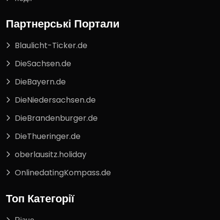
Партнерські Портали
Blaulicht-Ticker.de
DieSachsen.de
DieBayern.de
DieNiedersachsen.de
DieBrandenburger.de
DieThueringer.de
oberlausitz.holiday
OnlinedatingKompass.de
Топ Категорії