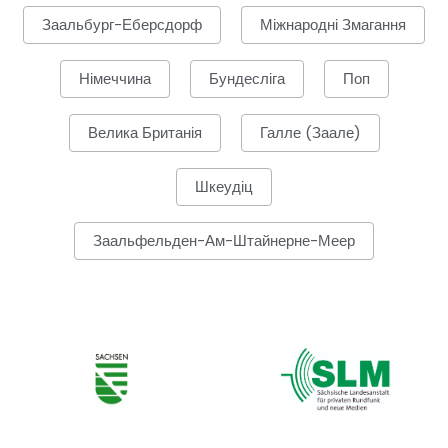
Заальбург-Еберсдорф
Міжнародні Змагання
Німеччина
Бундесліга
Поп
Велика Британія
Галле (Заале)
Шкеудіц
Заальфельден-Ам-Штайнерне-Меер