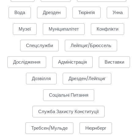
Вода
Дрезден
Тюрінгія
Унна
Музеї
Муніципалітет
Конфлікти
Спецслужби
Лейпциг/Брюссель
Дослідження
Адміністрація
Виставки
Дозвілля
Дрезден/Лейпциг
Соціальні Питання
Служба Захисту Конституції
Требсен/Мульде
Нюрнберг