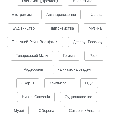
«Динамо» (Дрезден)
Енергетика
Екстремізм
Авіаперевезення
Освіта
Будівництво
Підприємства
Музика
Північний Рейн-Вестфалія
Дессау-Росслау
Товариський Матч
Грімма
Росія
Радебойль
«Динамо» Дрезден
Лікарня
Хайльбронн
НДР
Нижня Саксонія
Судноплавство
Музеї
Оборона
Саксонія-Ангальт